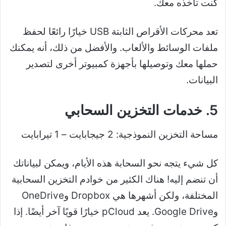
كنت تأخذه معك.
تعد محركات الأقراص الثابتة USB خيارًا رائعًا لحفظ
ملفات الوسائط والألعاب. والأفضل من ذلك، أنه يمكنك
حملها معك وتوصيلها بأجهزة كمبيوتر أخرى لتصدير
البيانات.
5. خدمات التخزين السحابي
مساحة التخزين النموذجية: 2 جيجابايت – 1 تيرابايت
كل شيء يتجه نحو السحابة هذه الأيام، ويمكن لبياناتك
أن تنضم إليه! هناك الكثير من خوادم التخزين السحابية
المختلفة، ولكن أشهرها هي Dropbox وOneDrive
وGoogle Drive. يعد pCloud خيارًا قويًا آخر أيضًا. إذا