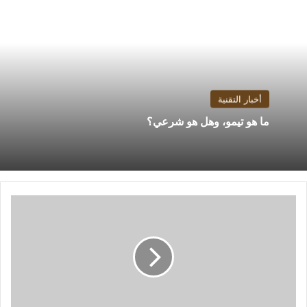
أخبار التقنية
ما هو تيمو، وهل هو شرعي؟
مقتل
5
فلسطينيين
على
حدود
غزة..
والجيش
الإسرائيلي