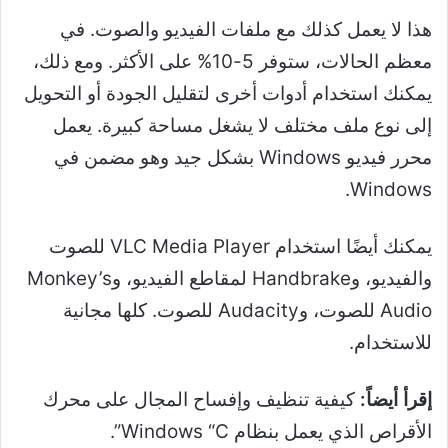
هذا لا يعمل كذلك مع ملفات الفيديو والصوت. في
معظم الحالات، ستوفر 5-10% على الأكثر. ومع ذلك،
يمكنك استخدام أدوات أخرى لتقليل الجودة أو التحويل
إلى نوع ملف مختلف لا يشغل مساحة كبيرة. يعمل
محرر فيديو Windows بشكل جيد وهو مضمن في
Windows.
يمكنك أيضًا استخدام VLC Media Player للصوت
والفيديو، وHandbrake لمقاطع الفيديو، وMonkey’s
Audio للصوت، وAudacity للصوت. كلها مجانية
للاستخدام.
إقرأ أيضاً:
كيفية تنظيف وإفساح المجال على محرك
الأقراص الذي يعمل بنظام Windows “C”.