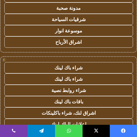
مدونة صحبة
شرقيات السياحة
موسوعة انوار
اشراق الأرباح
!
شراء باك لينك
شراء باك لينك
شراء روابط نصية
باقات باك لينك
اشراق لنك، شراء باكلينكات
اعلانات الباك لينك
التدريس
يسبوك
‫X
واتساب
تيلقرام
ڤايبر