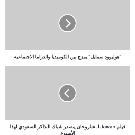
سمايل”
يمزج
بين
الكوميديا
والدراما
الاجتماعية
“هوليوود سمايل” يمزج بين الكوميديا والدراما الاجتماعية
فيلم
Jawan
لـ
شاروخان
يتصدر
شباك
التذاكر
السعودي
لهذا
الأسبوع
فيلم Jawan لـ شاروخان يتصدر شباك التذاكر السعودي لهذا
الأسبوع