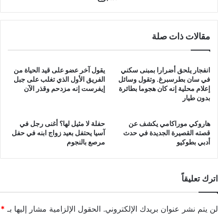
مقالات ذات صلة
انفجار يلحق أضرارا بمبنى سكني
يقول آخر عضو على قيد الحياة من
في سان بطرسبرغ. وتقول وسائل
الفريق الأول الذي تغلب على جبل
إعلام محلية إنه كان هجوما بطائرة
إيفرست إنه مزدحم وقذر الآن
بدون طيار
هاروكي موراكامي يكشف عن
حفلة لا مثيل لها؟ أغنى رجل في
قصته القصيرة الجديدة في حدث
آسيا يحتفل بعيد زواج ابنه في حفل
أدبي بطوكيو
مرصع بالنجوم
اترك تعليقاً
لن يتم نشر عنوان بريدك الإلكتروني.
الحقول الإلزامية مشار إليها بـ
*