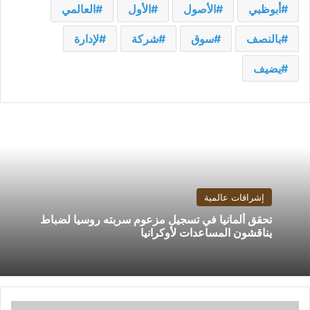
أبوظبي
الأصول
الأول
العالمي
بالنصف
سوق
شركة
لإدارة
يضيف
إشراقات عالمية
تحقق ألمانيا في تسجيل مزعوم سربته روسيا لضباط
يناقشون المساعدات لأوكرانيا
“هوليوود