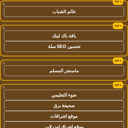
!
عالم الشباب
!
باقة باك لينك
تحسين SEO سلة
!
ماسنجر المسلم
!
ضوء التعليمي
صحيفة برق
موقع اشراقات
موقع اشراق اون لاين