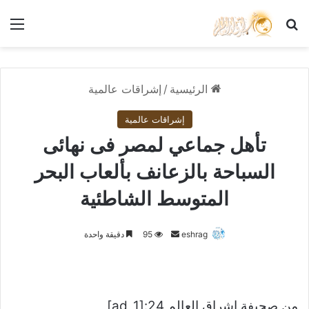
بحث عن
الق
الرئيسية
/
إشراقات عالمية
إشراقات عالمية
تأهل جماعي لمصر فى نهائى
السباحة بالزعانف بألعاب البحر
المتوسط الشاطئية
أرسل
eshrag
95
دقيقة واحدة
بريدا
إلكترونيا
من صحيفة اشراق العالم 24:[ad_1]