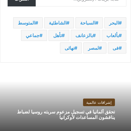
البحر
السباحة
الشاطئية
المتوسط
بألعاب
بالزعانف
تأهل
جماعي
فى
لمصر
نهائى
إشراقات عالمية
تحقق ألمانيا في تسجيل مزعوم سربته روسيا لضباط
يناقشون المساعدات لأوكرانيا