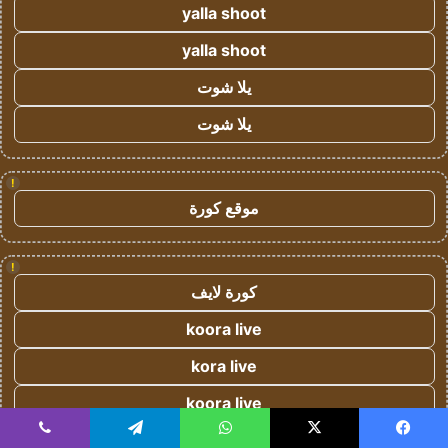
yalla shoot
yalla shoot
يلا شوت
يلا شوت
!
موقع كورة
!
كورة لايف
koora live
kora live
koora live
koora live
يسبوك
‫X
واتساب
تيلقرام
ڤايبر