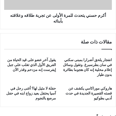
طلاقه
وعلاقته
بأبنائه
أكرم حسني يتحدث للمرة الأولى عن تجربة طلاقه وعلاقته
بأبنائه
مقالات ذات صلة
انفجار يلحق أضرارا بمبنى سكني
يقول آخر عضو على قيد الحياة من
في سان بطرسبرغ. وتقول وسائل
الفريق الأول الذي تغلب على جبل
إعلام محلية إنه كان هجوما بطائرة
إيفرست إنه مزدحم وقذر الآن
بدون طيار
هاروكي موراكامي يكشف عن
حفلة لا مثيل لها؟ أغنى رجل في
قصته القصيرة الجديدة في حدث
آسيا يحتفل بعيد زواج ابنه في حفل
أدبي بطوكيو
مرصع بالنجوم