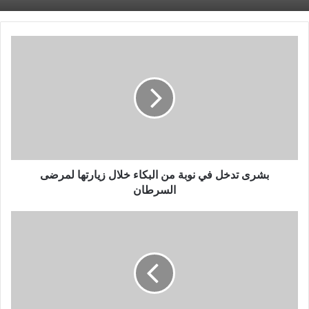
بشرى
تدخل
في
نوبة
من
البكاء
خلال
زيارتها
لمرضى
السرطان
بشرى تدخل في نوبة من البكاء خلال زيارتها لمرضى
السرطان
أكرم
حسني
يتحدث
للمرة
الأولى
عن
تجربة