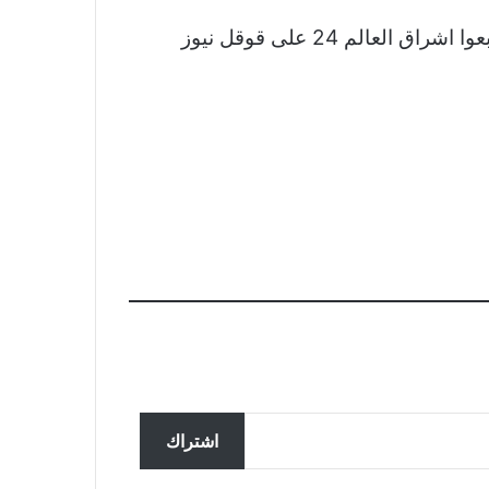
نشكر لكم اهتمامكم وقراءتكم لخبر تتويج سيدات الطاولة بالبطولة الأفريقية والتأهل لأولمبياد باريس تابعوا اشراق العالم 24 على قوقل نيوز
تحقق ألمانيا في تسجيل مزعوم
سربته روسيا لضباط يناقشون
اشتراك
المساعدات لأوكرانيا