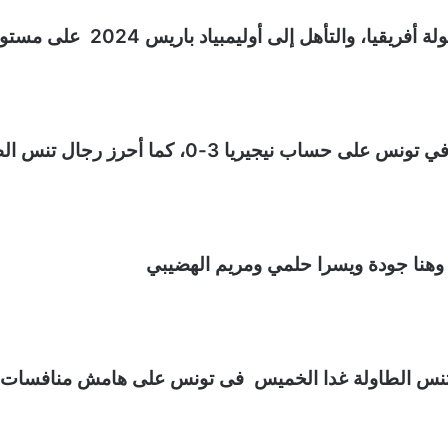
أوليمبياد باريس 2024 على مستوى الفرق وحجز مقعدين للفردي.
رجال تنس الطاولة ذهبية البطولة بالفوز علي نيجريا 3-1.
هنا جودة ويسرا حلمي ومريم الهضيبي
ى لتنس الطاولة غدا الخميس فى تونس على هامش منافسات ال