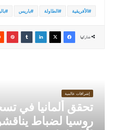
الأفريقية
الطاولة
باريس
بال
فيسبوك
‫X
لينكدإن
بينت
شاركها
أقرأ التالي
إشراقات عالمية
تحقق ألمانيا في تس
روسيا لضباط يناقش