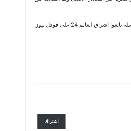
نشكر لكم اهتمامكم وقراءتكم لخبر الزمالك يسابق الزمن لحسم صفقة الأمريكى أوجاى مايو لفريق السلة تابعوا اشراق العالم 24 على قوقل نيوز
تحقق ألمانيا في تسجيل مزعوم
سربته روسيا لضباط يناقشون
اشتراك
المساعدات لأوكرانيا