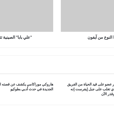
الاصطناعي
للجمهور
النوع من آيفون
"علي بابا" الصينية 
 عضو على قيد الحياة من الفريق
هاروكي موراكامي يكشف عن قصته ا
ذي تغلب على جبل إيفرست إنه
الجديدة في حدث أدبي بطوكيو
ذر الآن