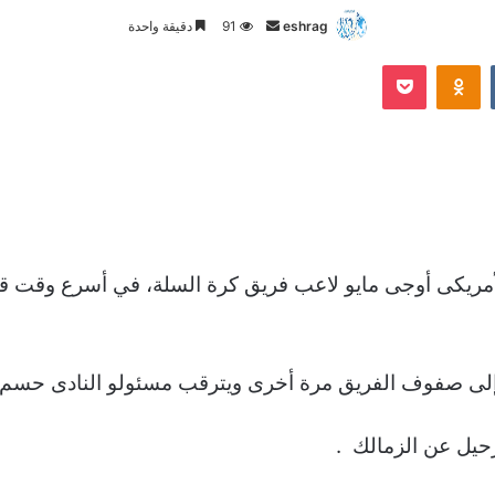
أرسل
eshrag
91
دقيقة واحدة
بريدا
Odnoklassniki
‫Pocket
إلكترونيا
أمريكى أوجى مايو لاعب فريق كرة السلة، في أسرع وقت قب
 إلى صفوف الفريق مرة أخرى ويترقب مسئولو النادى حسم 
رحيل عن الزمالك .