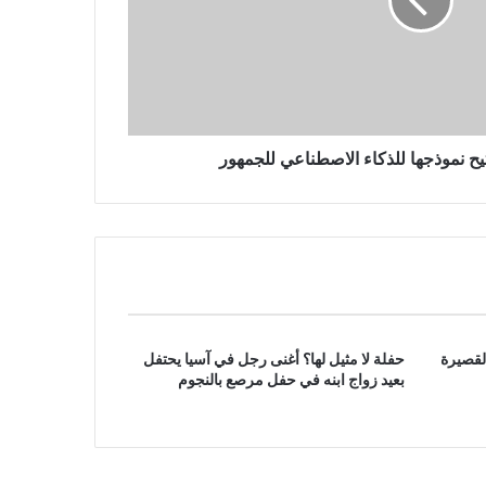
مقتل 3 أشخاص في غارة جوية روسية
بطائرة بدون طيار على مدينة أوديسا
الساحلية الأوكرانية
تتيح نموذجها للذكاء الاصطناعي للجمهور
لقصيرة
حفلة لا مثيل لها؟ أغنى رجل في آسيا يحتفل
بعيد زواج ابنه في حفل مرصع بالنجوم