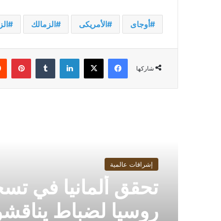
أوجاى
الأمريكى
الزمالك
الز
فيسبوك
‫X
لينكدإن
بينت
شاركها
أقرأ التالي
إشراقات عالمية
تحقق ألمانيا في تس
روسيا لضباط يناقش