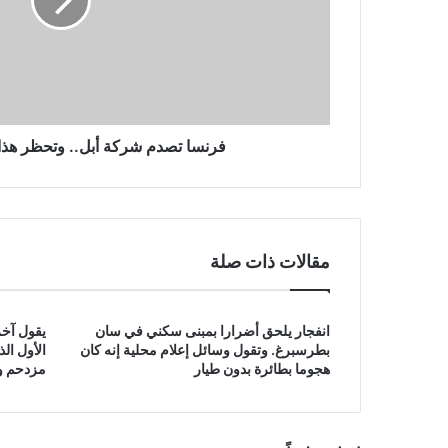
النوع
من
آيفون
فرنسا تصدم شركة أبل.. وتحظر هذا 
مقالات ذات صلة
انفجار يلحق أضرارا بمبنى سكني في سان
يقول آخر
بطرسبرغ. وتقول وسائل إعلام محلية إنه كان
الأول ال
هجوما بطائرة بدون طيار
مزدحم وق