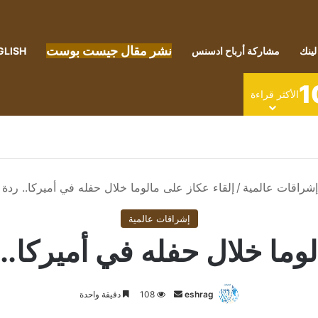
نشر مقال جيست بوست
لينك
مشاركة أرباح ادسنس
GLISH
1
الأكثر قراءة
إشراقات عالمية
/
إلقاء عكاز على مالوما خلال حفله في أميركا.. ردة 
إشراقات عالمية
وما خلال حفله في أميركا..
أرسل
eshrag
108
دقيقة واحدة
بريدا