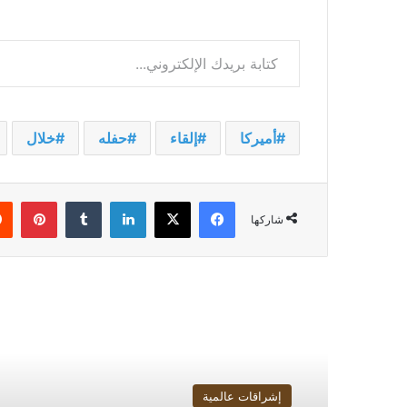
كتابة بريدك الإلكتروني...
أميركا
إلقاء
حفله
خلال
فيسبوك
‫X
لينكدإن
بينت
شاركها
أقرأ التالي
إشراقات عالمية