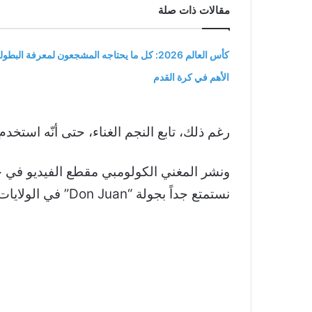
مقالات ذات صلة
كأس العالم 2026: كل ما يحتاجه المشجعون لمعرفة البطول
الأهم في كرة القدم
رغم ذلك، تابع النجم الغناء، حتى أنّه است
ونشر المغني الكولومبي مقطع الفيديو في حس
نستمتع جداً بجولة “Don Juan” في الولايات المتحدة”.
@maluma
asando chimba en este Don Juan USA