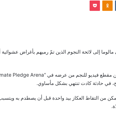
Odnoklassniki
‫Pocket
إلكترونيا
مالوما إلى لائحة النجوم الذين تمّ رميهم بأغراض عشوائية
رح، في حادثة كادت تنتهي بشكل مأساوي.
، وتمكن من التقاط العكاز بيد واحدة قبل أن يصطدم به ويتسب
ة.