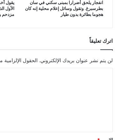
انفجار يلحق أضرارا بمبنى سكني في سان
يقول آخر
بطرسبرغ. وتقول وسائل إعلام محلية إنه كان
الأول ال
هجوما بطائرة بدون طيار
مزدحم وق
اترك تعليقاً
لن يتم نشر عنوان بريدك الإلكتروني.
الحقول الإلزامية مش
ا
ل
ت
ع
ل
ي
ق
*