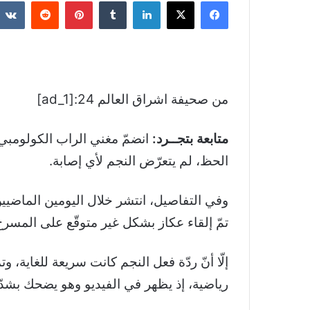
فيسبوك
‫X
لينكدإن
بينتيريست
من صحيفة اشراق العالم 24:[ad_1]
متابعة بتجــرد:
انضمّ مغني الراب الكولومبي 
الحظ، لم يتعرّض النجم لأي إصابة.
تمّ إلقاء عكاز بشكل غير متوقّع على المس
إلّا أنّ ردّة فعل النجم كانت سريعة للغاية
رياضية، إذ يظهر في الفيديو وهو يضحك بشدّ