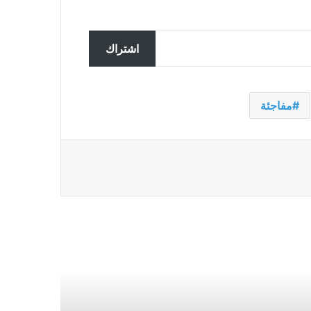
تحقق ألمانيا في تسجيل مزعوم
سربته روسيا لضباط يناقشون
اشتراك
المساعدات لأوكرانيا
ملك النرويج في المستشفى يحصل
مفاجئة
على جهاز تنظيم ضربات القلب في
ماليزيا بعد مرضه أثناء العطلة
غارات إسرائيلية تقتل 7 من عناصر
حزب الله في جنوب لبنان
إن الفوضى القاتلة التي شهدتها قافلة
المساعدات إلى غزة هي رمز لليأس
الذي يلف المنطقة