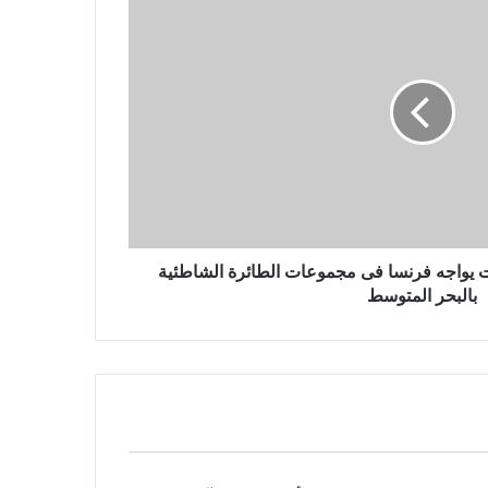
يتقدم المتشددون في الانتخابات
البرلمانية الإيرانية التي ربما شهدت
نسبة مشاركة منخفضة بشكل قياسي
مقتل 3 أشخاص في غارة جوية روسية
بطائرة بدون طيار على مدينة أوديسا
الساحلية الأوكرانية
ت يواجه فرنسا فى مجموعات الطائرة الشاطئية
بالبحر المتوسط