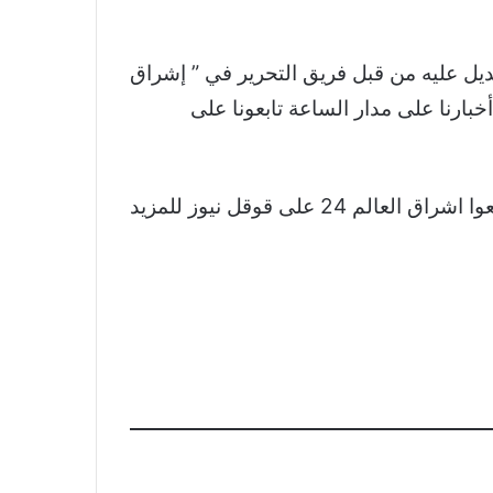
تعديل عليه من قبل فريق التحرير في ” إشراق
بارنا على مدار الساعة تابعونا على
نشكر لكم اهتمامكم وقراءتكم لخبر إلقاء عكاز على مالوما خلال حفله في أميركا.. ردة فعله مفاجئة! تابعوا اشراق العالم 24 على قوقل نيوز للمزيد