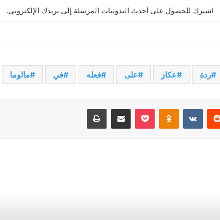
اشترك للحصول على أحدث التدوينات المرسلة إلى بريدك الإلكتروني.
ردة
عكاز
على
فعله
في
مالوما
يريست
‫Pocket
Odnoklassniki
مشاركة عبر البريد
طباعة