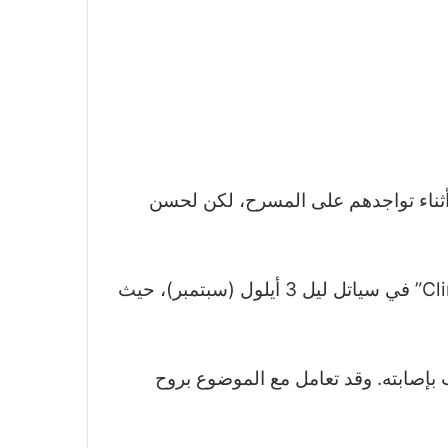
 أثناء تواجدهم على المسرح، لكن لحسن
وفي التفاصيل، انتشر خلال اليومين الماضيين مقطع فيديو للنجم من عرضه في “Climate Pledge Arena” في سياتل ليل 3 أيلول (سبتمبر)، حيث
ب بإصابته. وقد تعامل مع الموضوع بروح