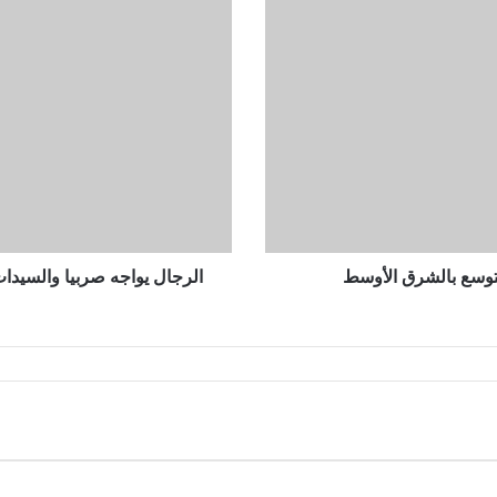
يواجه
صربيا
والسيدات
يواجه
فرنسا
فى
مجموعات
الطائرة
الشاطئية
بالبحر
المتوسط
لتوسع بالشرق الأوسط
الرجال يواجه صربيا والسيدا