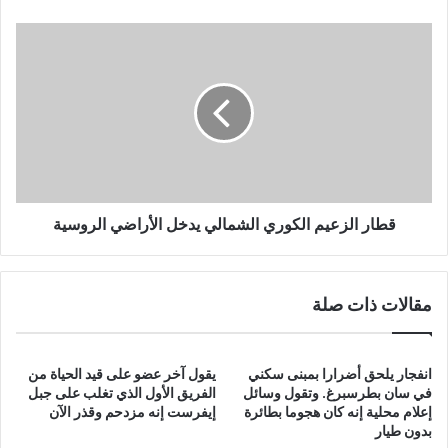
10%
قطار
الزعيم
الكوري
الشمالي
يدخل
الأراضي
الروسية
قطار الزعيم الكوري الشمالي يدخل الأراضي الروسية
مقالات ذات صلة
انفجار يلحق أضرارا بمبنى سكني
يقول آخر عضو على قيد الحياة من
في سان بطرسبرغ. وتقول وسائل
الفريق الأول الذي تغلب على جبل
إعلام محلية إنه كان هجوما بطائرة
إيفرست إنه مزدحم وقذر الآن
بدون طيار