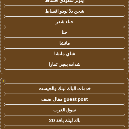
ايتونز سعودي اقساط
شحن يلا لودو اقساط
حناء شعر
حنا
ماتشا
شاي ماتشا
شدات ببجي تمارا
!
خدمات الباك لينك والجيست
guest post مقال ضيف
سوق العرب
باك لينك باقة 20