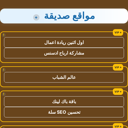
مواقع صديقة
+
!
اول اثنين ريادة اعمال
مشاركة ارباح ادسنس
!
عالم الشباب
!
باقة باك لينك
تحسين SEO سلة