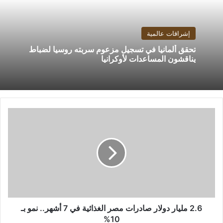
إشراقات عالمية
تحقق ألمانيا في تسجيل مزعوم سربته روسيا لضباط
يناقشون المساعدات لأوكرانيا
2.6
مليار
دولار
صادرات
مصر
الغذائية
في
7
أشهر..
نمو
2.6 مليار دولار صادرات مصر الغذائية في 7 أشهر.. نمو بـ
بـ
10%