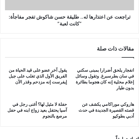
تفجر
مفاجأة:
“كانت
تراجعت عن اعتذارها له.. طليقة حسن شاكوش تفجر مفاجأة:
لعبة”
“كانت لعبة”
مقالات ذات صلة
انفجار يلحق أضرارا بمبنى سكني
يقول آخر عضو على قيد الحياة من
في سان بطرسبرغ. وتقول وسائل
الفريق الأول الذي تغلب على جبل
إعلام محلية إنه كان هجوما بطائرة
إيفرست إنه مزدحم وقذر الآن
بدون طيار
هاروكي موراكامي يكشف عن
حفلة لا مثيل لها؟ أغنى رجل في
قصته القصيرة الجديدة في حدث
آسيا يحتفل بعيد زواج ابنه في حفل
أدبي بطوكيو
مرصع بالنجوم