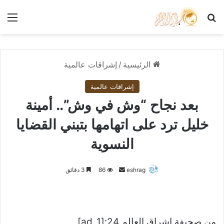
بحث عن
الق
الرئيسية
/
إشراقات عالمية
إشراقات عالمية
بعد نجاح “وش في وش”.. أمينة
خليل ترد على اتهامها بتبني القضايا
النسوية
أرسل
eshrag
86
3 دقائق
بريدا
إلكترونيا
من صحيفة اشراق العالم 24:[ad_1]