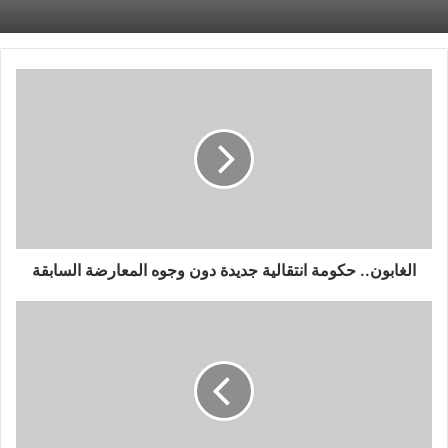
الغابون..
حكومة
انتقالية
جديدة
دون
وجوه
المعارضة
السابقة
الغابون.. حكومة انتقالية جديدة دون وجوه المعارضة السابقة
تراجعت
عن
اعتذارها
له..
طليقة
حسن
شاكوش