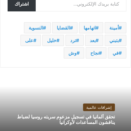
اشتراك
أمينة
اتهامها
القضايا
النسوية
بتبني
بعد
ترد
خليل
على
في
نجاح
وش
إشراقات عالمية
تحقق ألمانيا في تسجيل مزعوم سربته روسيا لضباط
يناقشون المساعدات لأوكرانيا