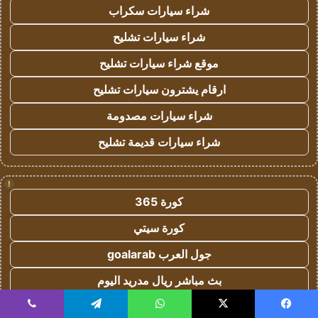
شراء سيارات سكراب
شراء سيارات تشليح
موقع شراء سيارات تشليح
ارقام يشترون سيارات تشليح
شراء سيارات مصدومة
شراء سيارات قديمة تشليح
!
كورة 365
كورة سيتي
جول العرب goalarab
بث مباشر ريال مدريد اليوم
يلا لايف
يسبوك
‫X
واتساب
تيلقرام
ڤايبر