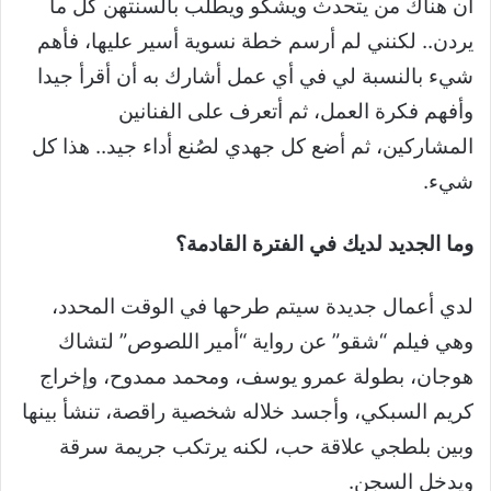
أن هناك من يتحدث ويشكو ويطلب بألسنتهن كل ما
يردن.. لكنني لم أرسم خطة نسوية أسير عليها، فأهم
شيء بالنسبة لي في أي عمل أشارك به أن أقرأ جيدا
وأفهم فكرة العمل، ثم أتعرف على الفنانين
المشاركين، ثم أضع كل جهدي لصُنع أداء جيد.. هذا كل
شيء.
وما الجديد لديك في الفترة القادمة؟
لدي أعمال جديدة سيتم طرحها في الوقت المحدد،
وهي فيلم “شقو” عن رواية “أمير اللصوص” لتشاك
هوجان، بطولة عمرو يوسف، ومحمد ممدوح، وإخراج
كريم السبكي، وأجسد خلاله شخصية راقصة، تنشأ بينها
وبين بلطجي علاقة حب، لكنه يرتكب جريمة سرقة
ويدخل السجن.