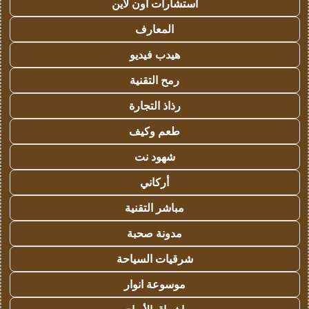
استشارات اون لاين
المعارف
هيدب فيديو
رمح التقنية
رذاذ التجارة
طعم وكيف
شهود نت
أركاني
مباشر التقنية
مدونة صحبة
شرقيات السياحة
موسوعة انوار