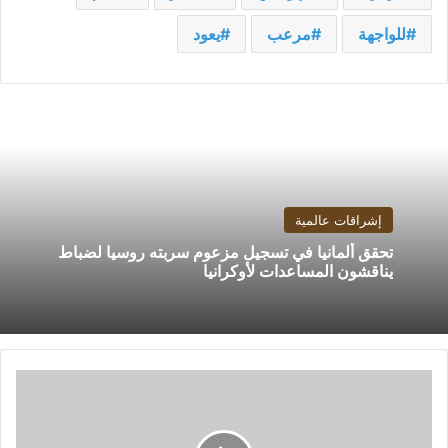
للواجهة
مرعب
يعود
إشراقات عالمية
تحقق ألمانيا في تسجيل مزعوم سربته روسيا لضباط
يناقشون المساعدات لأوكرانيا
مدحت
عبد
الهادى
يسلم