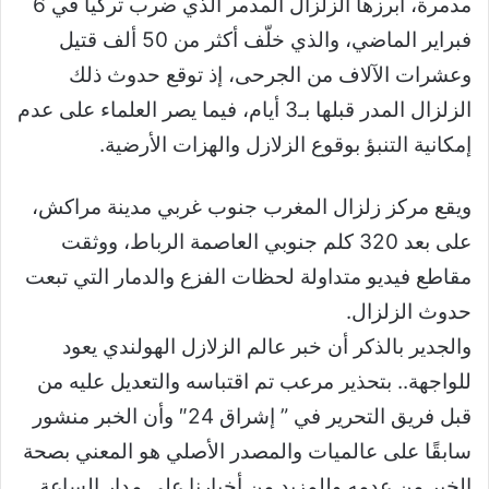
مدمرة، أبرزها الزلزال المدمر الذي ضرب تركيا في 6
فبراير الماضي، والذي خلّف أكثر من 50 ألف قتيل
وعشرات الآلاف من الجرحى، إذ توقع حدوث ذلك
الزلزال المدر قبلها بـ3 أيام، فيما يصر العلماء على عدم
إمكانية التنبؤ بوقوع الزلازل والهزات الأرضية.
ويقع مركز زلزال المغرب جنوب غربي مدينة مراكش،
على بعد 320 كلم جنوبي العاصمة الرباط، ووثقت
مقاطع فيديو متداولة لحظات الفزع والدمار التي تبعت
حدوث الزلزال.
والجدير بالذكر أن خبر عالم الزلازل الهولندي يعود
للواجهة.. بتحذير مرعب تم اقتباسه والتعديل عليه من
قبل فريق التحرير في ” إشراق 24″ وأن الخبر منشور
سابقًا على عالميات والمصدر الأصلي هو المعني بصحة
الخبر من عدمه وللمزيد من أخبارنا على مدار الساعة