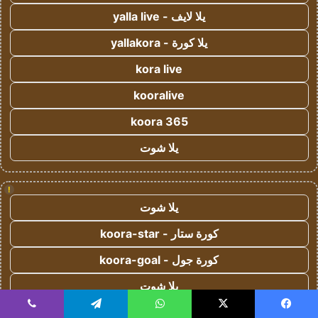
يلا لايف - yalla live
يلا كورة - yallakora
kora live
kooralive
koora 365
يلا شوت
!
يلا شوت
كورة ستار - koora-star
كورة جول - koora-goal
يلا شوت
yalla shoot
يسبوك
‫X
واتساب
تيلقرام
ڤايبر