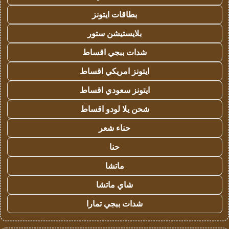
بطاقات ايتونز
بلايستيشن ستور
شدات ببجي اقساط
ايتونز امريكي اقساط
ايتونز سعودي اقساط
شحن يلا لودو اقساط
حناء شعر
حنا
ماتشا
شاي ماتشا
شدات ببجي تمارا