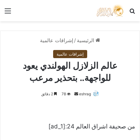
بحث عن
الق
الرئيسية
/
إشراقات عالمية
إشراقات عالمية
عالم الزلازل الهولندي يعود
للواجهة.. بتحذير مرعب
أرسل
eshrag
78
2 دقائق
بريدا
إلكترونيا
من صحيفة اشراق العالم 24:[ad_1]