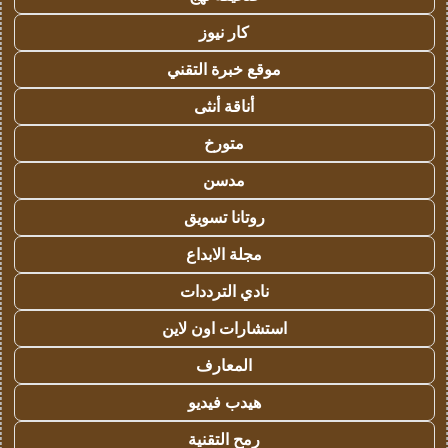
كار نيوز
موقع خبرة التقني
أناقة أنثى
متورخ
مدسن
روتانا تسويق
مجلة الابداع
نادي الترددات
استشارات اون لاين
المعارف
هيدب فيديو
رمح التقنية