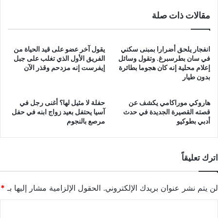
مقالات ذات صلة
انفجار يلحق أضرارا بمبنى سكني
يقول آخر عضو على قيد الحياة من
في سان بطرسبرغ. وتقول وسائل
الفريق الأول الذي تغلب على جبل
إعلام محلية إنه كان هجوما بطائرة
إيفرست إنه مزدحم وقذر الآن
بدون طيار
هاروكي موراكامي يكشف عن
حفلة لا مثيل لها؟ أغنى رجل في
قصته القصيرة الجديدة في حدث
آسيا يحتفل بعيد زواج ابنه في حفل
أدبي بطوكيو
مرصع بالنجوم
اترك تعليقاً
لن يتم نشر عنوان بريدك الإلكتروني.
الحقول الإلزامية مشار إليها بـ
*
ا