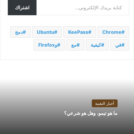
اشتراك
Chrome
KeePass
Ubuntu
دمج
في
كيفية
مع
وFirefox
أخبار التقنية
ما هو تيمو، وهل هو شرعي؟