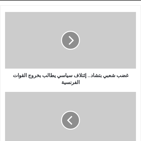
غضب
شعبي
بتشاد..
إئتلاف
سياسي
يطالب
بخروج
القوات
الفرنسية
غضب شعبي بتشاد.. إئتلاف سياسي يطالب بخروج القوات
الفرنسية
تشكيل
منتخب
إثيوبيا
لمواجهة
مصر
فى
تصفيات
أمم