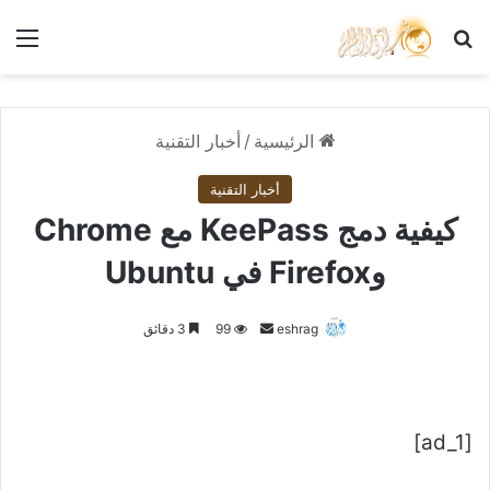
بحث عن
الق
الرئيسية
/
أخبار التقنية
أخبار التقنية
كيفية دمج KeePass مع Chrome
وFirefox في Ubuntu
أرسل
eshrag
99
3 دقائق
بريدا
إلكترونيا
[ad_1]