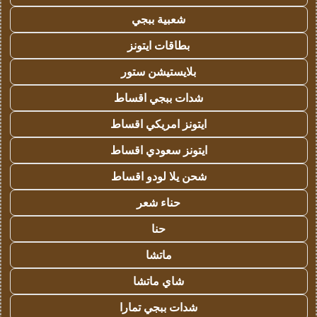
شعبية ببجي
بطاقات ايتونز
بلايستيشن ستور
شدات ببجي اقساط
ايتونز امريكي اقساط
ايتونز سعودي اقساط
شحن يلا لودو اقساط
حناء شعر
حنا
ماتشا
شاي ماتشا
شدات ببجي تمارا