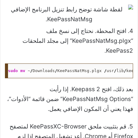
4. افتح المحطة. نحتاج إلى نسخ ملف
“KeePassNatMsg.plgx” إلى مجلد الملحقات
KeePass2.
sudo
mv
 ~
/
Downloads
/
KeePassNatMsg.plgx 
/
usr
/
lib
/
keep
بعد ذلك، افتح Keepass 2. إذا رأيت
“KeePassNatMsg Options” ضمن قائمة “الأدوات”،
فهذا يعني أن المكون الإضافي يعمل.
5. قم بتثبيت ملحق KeePassXC-Browser لمتصفح
Firefox أو Chrome. أعد تشغيل المتصفح إذا لزم