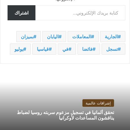
كتابة بريدك الإلكتروني...
اشتراك
الجارية
المعاملات
اليابان
بميزان
تسجل
فائضا
في
قياسيا
يوليو
إشراقات عالمية
تحقق ألمانيا في تسجيل مزعوم سربته روسيا لضباط
يناقشون المساعدات لأوكرانيا