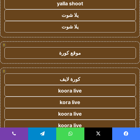
yalla shoot
يلا شوت
يلا شوت
!
موقع كورة
!
كورة لايف
koora live
kora live
koora live
koora live
كورة لايف
يسبوك
‫X
واتساب
تيلقرام
ڤايبر