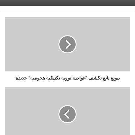
بيونغ
يانغ
تكشف
"غواصة
نووية
تكتيكية
هجومية"
جديدة
بيونغ يانغ تكشف "غواصة نووية تكتيكية هجومية" جديدة
التشكيل
المتوقع
لمنتخب
مصر
أمام
إثيوبيا