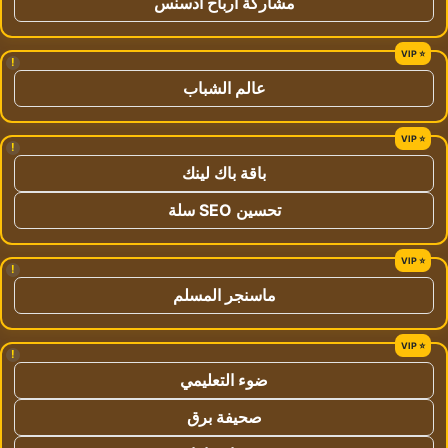
مشاركة ارباح ادسنس
!
عالم الشباب
!
باقة باك لينك
تحسين SEO سلة
!
ماسنجر المسلم
!
ضوء التعليمي
صحيفة برق