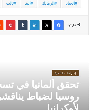
الجياد
الزمالك
اليد
ثالث
فيسبوك
‫X
لينكدإن
بينت
شاركها
أقرأ التالي
إشراقات عالمية
تحقق ألمانيا في تس
روسيا لضباط يناقش
لأوكرانيا