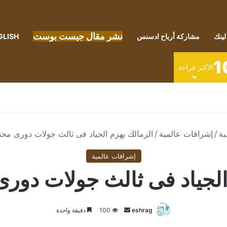
نشر مقال جيست بوست
لينك
مشاركة أرباح ادسنس
GLISH
1
الأكثر قراءة
ية
/
إشراقات عالمية
/
الزمالك يهزم الجياد فى ثالث جولات دورى محت
إشراقات عالمية
الجياد فى ثالث جولات دورى
أرسل
eshrag
100
دقيقة واحدة
بريدا