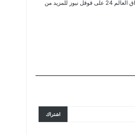
نشكر لكم اهتمامكم وقراءتكم لخبر الزمالك يهزم الجياد فى ثالث جولات دورى محترفى اليد تابعوا اشراق العالم 24 على قوقل نيوز للمزيد من
تحقق ألمانيا في تسجيل مزعوم
سربته روسيا لضباط يناقشون
اشتراك
المساعدات لأوكرانيا