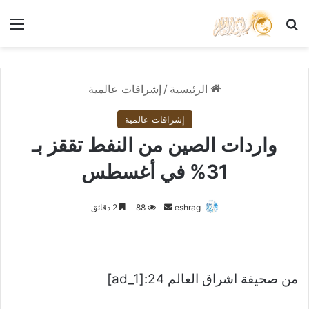
بحث عن
الق
الرئيسية
/
إشراقات عالمية
إشراقات عالمية
واردات الصين من النفط تققز بـ
31% في أغسطس
أرسل
eshrag
88
2 دقائق
بريدا
إلكترونيا
من صحيفة اشراق العالم 24:[ad_1]