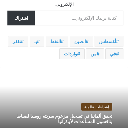
الإلكتروني.
كتابة بريدك الإلكتروني...
اشتراك
أغسطس
الصين
النفط
بـ
تققز
في
من
واردات
إشراقات عالمية
تحقق ألمانيا في تسجيل مزعوم سربته روسيا لضباط
يناقشون المساعدات لأوكرانيا