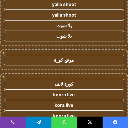
yalla shoot
yalla shoot
يلا شوت
يلا شوت
!
موقع كورة
!
كورة لايف
koora live
kora live
koora live
koora live
يسبوك
‫X
واتساب
تيلقرام
ڤايبر