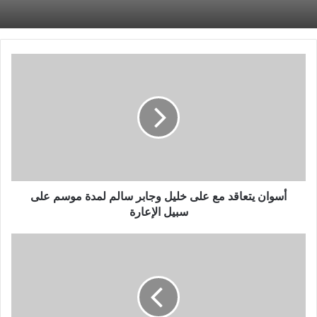
أسوان
يتعاقد
مع
على
خليل
وجابر
سالم
لمدة
موسم
على
أسوان يتعاقد مع على خليل وجابر سالم لمدة موسم على
سبيل
سبيل الإعارة
الإعارة
الناتج
الصناعي
لألمانيا
ينكمش
بأكثر
من