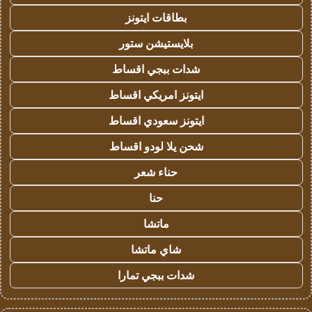
بطاقات ايتونز
بلايستيشن ستور
شدات ببجي اقساط
ايتونز امريكي اقساط
ايتونز سعودي اقساط
شحن يلا لودو اقساط
حناء شعر
حنا
ماتشا
شاي ماتشا
شدات ببجي تمارا