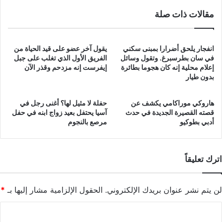
مقالات ذات صلة
انفجار يلحق أضرارا بمبنى سكني
يقول آخر عضو على قيد الحياة من
في سان بطرسبرغ. وتقول وسائل
الفريق الأول الذي تغلب على جبل
إعلام محلية إنه كان هجوما بطائرة
إيفرست إنه مزدحم وقذر الآن
بدون طيار
هاروكي موراكامي يكشف عن
حفلة لا مثيل لها؟ أغنى رجل في
قصته القصيرة الجديدة في حدث
آسيا يحتفل بعيد زواج ابنه في حفل
أدبي بطوكيو
مرصع بالنجوم
اترك تعليقاً
لن يتم نشر عنوان بريدك الإلكتروني.
الحقول الإلزامية مشار إليها بـ
*
ا