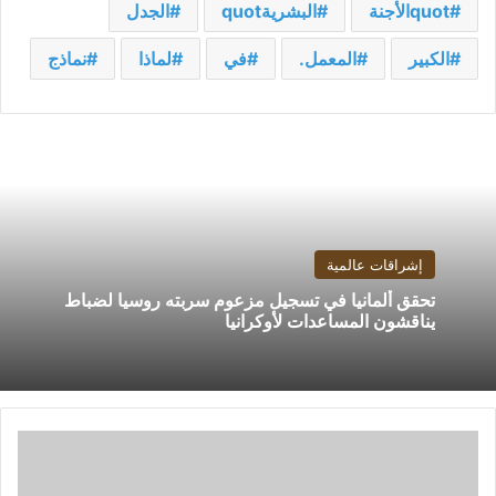
quotالأجنة
البشريةquot
الجدل
الكبير
المعمل.
في
لماذا
نماذج
إشراقات عالمية
تحقق ألمانيا في تسجيل مزعوم سربته روسيا لضباط
يناقشون المساعدات لأوكرانيا
ما
بين
الأمن