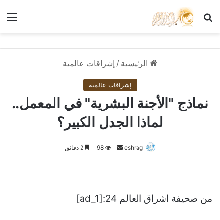
بحث عن
الق
الرئيسية
/
إشراقات عالمية
إشراقات عالمية
نماذج "الأجنة البشرية" في المعمل..
لماذا الجدل الكبير؟
أرسل
eshrag
98
2 دقائق
بريدا
إلكترونيا
من صحيفة اشراق العالم 24:[ad_1]