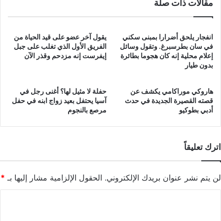
مقالات ذات صلة
انفجار يلحق أضرارا بمبنى سكني
يقول آخر عضو على قيد الحياة من
في سان بطرسبرغ. وتقول وسائل
الفريق الأول الذي تغلب على جبل
إعلام محلية إنه كان هجوما بطائرة
إيفرست إنه مزدحم وقذر الآن
بدون طيار
هاروكي موراكامي يكشف عن
حفلة لا مثيل لها؟ أغنى رجل في
قصته القصيرة الجديدة في حدث
آسيا يحتفل بعيد زواج ابنه في حفل
أدبي بطوكيو
مرصع بالنجوم
اترك تعليقاً
لن يتم نشر عنوان بريدك الإلكتروني.
الحقول الإلزامية مشار إليها بـ
*
ا
ل