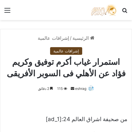
بحث عن
الق
الرئيسية
/
إشراقات عالمية
إشراقات عالمية
استمرار غياب أكرم توفيق وكريم
فؤاد عن الأهلي فى السوبر الأفريقى
أرسل
eshrag
115
2 دقائق
بريدا
إلكترونيا
من صحيفة اشراق العالم 24:[ad_1]