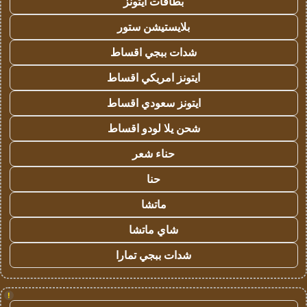
بطاقات ايتونز
بلايستيشن ستور
شدات ببجي اقساط
ايتونز امريكي اقساط
ايتونز سعودي اقساط
شحن يلا لودو اقساط
حناء شعر
حنا
ماتشا
شاي ماتشا
شدات ببجي تمارا
!