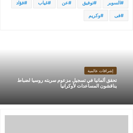
السوبر
توفيق
عن
غياب
فؤاد
فى
وكريم
إشراقات عالمية
تحقق ألمانيا في تسجيل مزعوم سربته روسيا لضباط
يناقشون المساعدات لأوكرانيا
خطة
البنتاغون
الثورية..