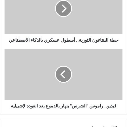
أسطول
عسكري
بالذكاء
الاصطناعي
خطة البنتاغون الثورية.. أسطول عسكري بالذكاء الاصطناعي
فيديو..
راموس
"الشرس"
ينهار
بالدموع
بعد
العودة
لإشبيلية
فيديو.. راموس "الشرس" ينهار بالدموع بعد العودة لإشبيلية