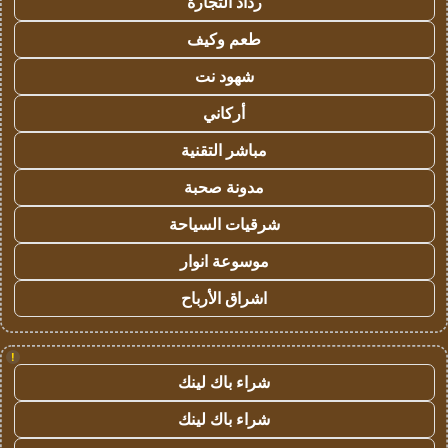
رذاذ التجارة
طعم وكيف
شهود نت
أركاني
مباشر التقنية
مدونة صحبة
شرقيات السياحة
موسوعة انوار
اشراق الأرباح
!
شراء باك لينك
شراء باك لينك