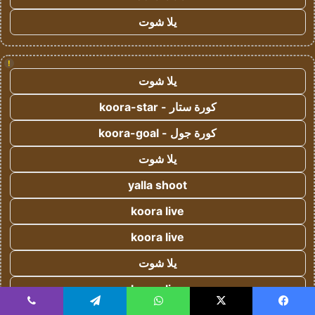
يلا شوت
!
يلا شوت
كورة ستار - koora-star
كورة جول - koora-goal
يلا شوت
yalla shoot
koora live
koora live
يلا شوت
koora live
يسبوك
‫X
واتساب
تيلقرام
ڤايبر