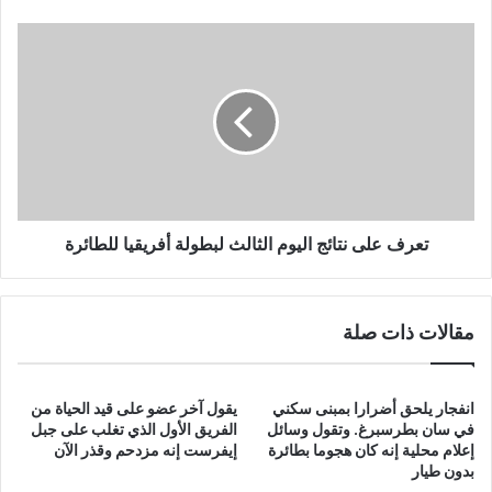
تعرف
على
نتائج
اليوم
الثالث
لبطولة
أفريقيا
للطائرة
تعرف على نتائج اليوم الثالث لبطولة أفريقيا للطائرة
مقالات ذات صلة
انفجار يلحق أضرارا بمبنى سكني
يقول آخر عضو على قيد الحياة من
في سان بطرسبرغ. وتقول وسائل
الفريق الأول الذي تغلب على جبل
إعلام محلية إنه كان هجوما بطائرة
إيفرست إنه مزدحم وقذر الآن
بدون طيار