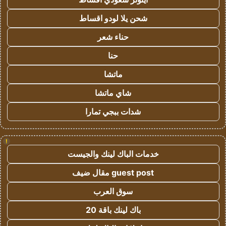
شحن يلا لودو اقساط
حناء شعر
حنا
ماتشا
شاي ماتشا
شدات ببجي تمارا
!
خدمات الباك لينك والجيست
guest post مقال ضيف
سوق العرب
باك لينك باقة 20