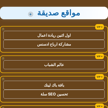
مواقع صديقة
+
!
اول اثنين ريادة اعمال
مشاركة ارباح ادسنس
!
عالم الشباب
!
باقة باك لينك
تحسين SEO سلة