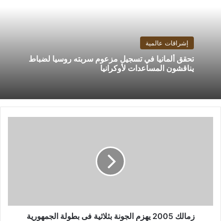
إشراقات عالمية
تحقق ألمانيا في تسجيل مزعوم سربته روسيا لضباط
يناقشون المساعدات لأوكرانيا
زمالك
2005
يهزم
الجونة
بثلاثية
فى
بطولة
الجمهورية
زمالك 2005 يهزم الجونة بثلاثية فى بطولة الجمهورية