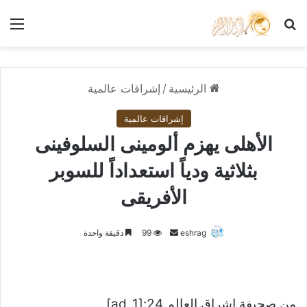
بحث عن
الق
الرئيسية
/
إشراقات عالمية
إشراقات عالمية
الأهلى يهزم ألومينى السلوفينى
بثلاثية ودياً استعداداً للسوبر
الأفريقى
أرسل
eshrag
99
دقيقة واحدة
بريدا
إلكترونيا
من صحيفة اشراق العالم 24:[ad_1]