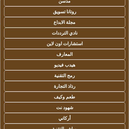
مدسن
روتانا تسويق
مجلة الابداع
نادي الترددات
استشارات اون لاين
المعارف
هيدب فيديو
رمح التقنية
رذاذ التجارة
طعم وكيف
شهود نت
أركاني
مباشر التقنية