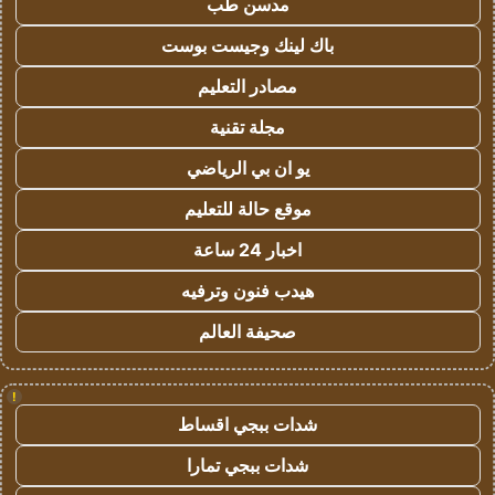
مدسن طب
باك لينك وجيست بوست
مصادر التعليم
مجلة تقنية
يو ان بي الرياضي
موقع حالة للتعليم
اخبار 24 ساعة
هيدب فنون وترفيه
صحيفة العالم
!
شدات ببجي اقساط
شدات ببجي تمارا