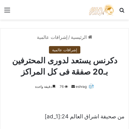
بحث عن
الق
الرئيسية
/
إشراقات عالمية
إشراقات عالمية
دكرنس يستعد لدورى المحترفين
بـ20 صفقة فى كل المراكز
أرسل
eshrag
76
دقيقة واحدة
بريدا
إلكترونيا
من صحيفة اشراق العالم 24:[ad_1]