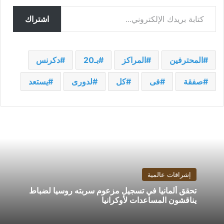
كتابة بريدك الإلكتروني...
اشتراك
المحترفين
المراكز
بـ20
دكرنس
صفقة
فى
كل
لدورى
يستعد
إشراقات عالمية
تحقق ألمانيا في تسجيل مزعوم سربته روسيا لضباط
يناقشون المساعدات لأوكرانيا