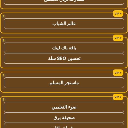
!
عالم الشباب
!
باقة باك لينك
تحسين SEO سلة
!
ماسنجر المسلم
!
ضوء التعليمي
صحيفة برق
موقع اشراقات