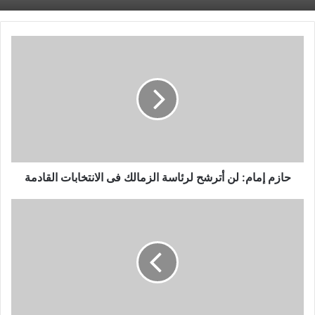
حازم
إمام:
لن
أترشح
لرئاسة
الزمالك
فى
الانتخابات
القادمة
حازم إمام: لن أترشح لرئاسة الزمالك فى الانتخابات القادمة
وزير
الخارجية
الإسرائيلي
يزور
البحرين