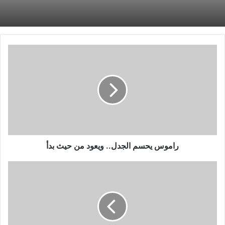
راموس
يحسم
الجدل..
ويعود
من
حيث
بدأ
راموس يحسم الجدل.. ويعود من حيث بدأ
الداخلية
يعسكر
فى
الإسكندرية
لمدة
10