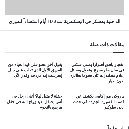
أيام
استعداداً
للدورى
الداخلية يعسكر فى الإسكندرية لمدة 10 أيام استعداداً للدورى
مقالات ذات صلة
انفجار يلحق أضرارا بمبنى سكني
يقول آخر عضو على قيد الحياة من
في سان بطرسبرغ. وتقول وسائل
الفريق الأول الذي تغلب على جبل
إعلام محلية إنه كان هجوما بطائرة
إيفرست إنه مزدحم وقذر الآن
بدون طيار
هاروكي موراكامي يكشف عن
حفلة لا مثيل لها؟ أغنى رجل في
قصته القصيرة الجديدة في حدث
آسيا يحتفل بعيد زواج ابنه في حفل
أدبي بطوكيو
مرصع بالنجوم
اترك تعليقاً