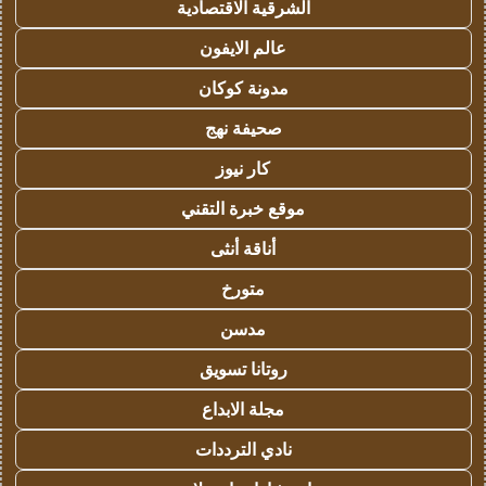
الشرقية الاقتصادية
عالم الايفون
مدونة كوكان
صحيفة نهج
كار نيوز
موقع خبرة التقني
أناقة أنثى
متورخ
مدسن
روتانا تسويق
مجلة الابداع
نادي الترددات