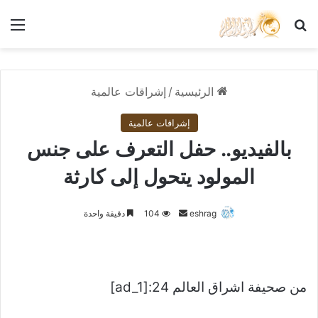
بحث عن
الق
الرئيسية
/
إشراقات عالمية
إشراقات عالمية
بالفيديو.. حفل التعرف على جنس
المولود يتحول إلى كارثة
أرسل
eshrag
104
دقيقة واحدة
بريدا
إلكترونيا
من صحيفة اشراق العالم 24:[ad_1]