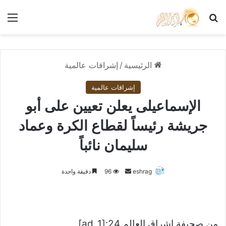
بحث عن
الق
الرئيسية
/
إشراقات عالمية
إشراقات عالمية
الإسماعيلى يعلن تعيين على أبو
جريشة رئيساً لقطاع الكرة وعماد
سليمان نائباً
أرسل
eshrag
96
دقيقة واحدة
بريدا
إلكترونيا
من صحيفة اشراق العالم 24:[ad_1]