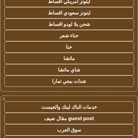
ايتونز امريكي اقساط
ايتونز سعودي اقساط
شحن يلا لودو اقساط
حناء شعر
حنا
ماتشا
شاي ماتشا
شدات ببجي تمارا
!
خدمات الباك لينك والجيست
guest post مقال ضيف
سوق العرب