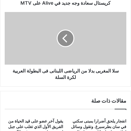
كريستال سعادة وجه جديد في Alive على MTV
سلا
المغربى
بدلا
من
الرياضى
اللبنانى
فى
البطولة
العربية
لكرة
سلا المغربى بدلا من الرياضى اللبنانى فى البطولة العربية
السلة
لكرة السلة
مقالات ذات صلة
انفجار يلحق أضرارا بمبنى سكني
يقول آخر عضو على قيد الحياة من
في سان بطرسبرغ. وتقول وسائل
الفريق الأول الذي تغلب على جبل