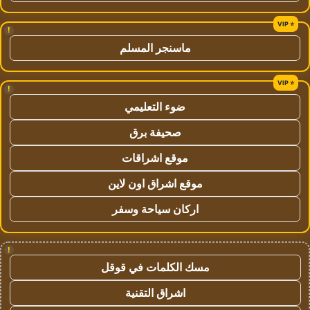
!
ماسنجر المسلم
!
ضوء التعليمي
صحيفة برق
موقع اشراقات
موقع اشراق اون لاين
اركان سياحة وسفر
!
مسك الكلمات في قوقل
اشراق التقنية