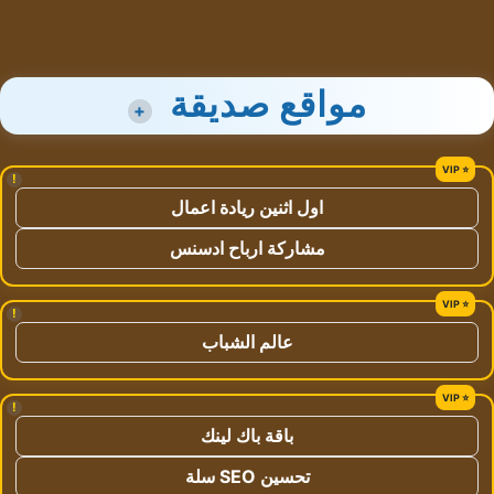
مواقع صديقة
+
!
اول اثنين ريادة اعمال
مشاركة ارباح ادسنس
!
عالم الشباب
!
باقة باك لينك
تحسين SEO سلة