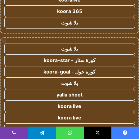
koora 365
يلا شوت
!
يلا شوت
كورة ستار - koora-star
كورة جول - koora-goal
يلا شوت
yalla shoot
koora live
koora live
يلا شوت
يسبوك
‫X
واتساب
تيلقرام
ڤايبر