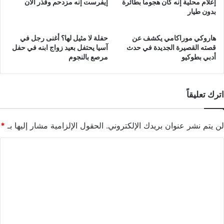
إعلام محلية إنه كان هجوما بطائرة
إيفرست إنه مزدحم وقذر الآن
بدون طيار
هاروكي موراكامي يكشف عن
حفلة لا مثيل لها؟ أغنى رجل في
قصته القصيرة الجديدة في حدث
آسيا يحتفل بعيد زواج ابنه في حفل
أدبي بطوكيو
مرصع بالنجوم
اترك تعليقاً
لن يتم نشر عنوان بريدك الإلكتروني.
الحقول الإلزامية مشار إليها بـ
*
ا
ل
ت
ع
ل
ي