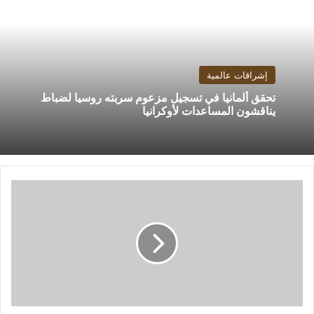
إشراقات عالمية
تحقق ألمانيا في تسجيل مزعوم سربته روسيا لضباط
يناقشون المساعدات لأوكرانيا
كريستال
سعادة
وجه
جديد
في
Alive
على
MTV