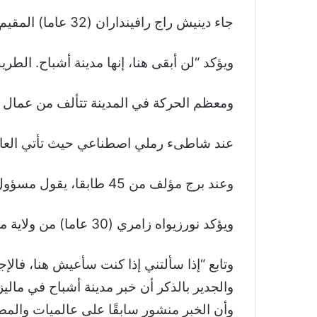
جاء دينيش راج رافينداران (32 عاما) المقيم في سنغافورة من أجل “المشروبات الكحولية
ويؤكد “لن أبقى هنا، إنها مدينة أشباح. الط
ومعظم الحركة في المدينة تتألف من عمال أج
عند شاطىء رملي اصطناعي حيث تأتي العائلا
وعند برج مؤلف من 45 طابقا، يقول مسؤول إن طابقين فقط مشغولان بينما الباقي معروض للبيع
ويؤكد نورزيواه زامري (30 عاما) من ولاية ملقا “جئت إلى هنا لقضاء عطلة بعد أن شاهدت مقاطع فيديو تيك توك
وتابع “إذا سألتني إذا كنت سأعيش هنا، فالإجا
وأن الخبر منشور سابقًا على عالميات والمصد