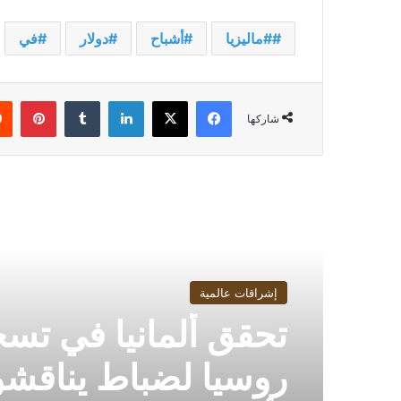
‫#‏ماليزيا‬
أشباح
دولار
في
فيسبوك
‫X
لينكدإن
بينت
شاركها
أقرأ التالي
إشراقات عالمية
تحقق ألمانيا في تس
روسيا لضباط يناقش