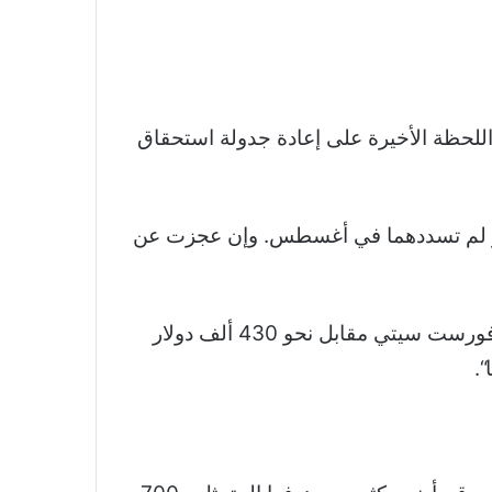
اللحظة الأخيرة على إعادة جدولة استحقاق
اذ تواجه الأسبوع المقبل استحقاقَي فوائد قروض بقيمة 22,5 مليون دولار لم تسددهما في أغسطس. وإن عجزت عن
ويؤكد الصيني تشاو بوجيان (29 عاما) من مقاطعة خنان الذي اشترى شقة من أصل 26 ألفا متاحة في فورست سيتي مقابل نحو 430 ألف دولار
“.