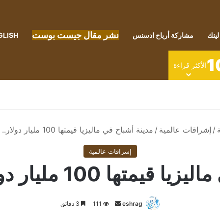
نشر مقال جيست بوست
لينك
مشاركة أرباح ادسنس
GLISH
1
الأكثر قراءة
/
إشراقات عالمية
/
مدينة أشباح في ماليزيا قيمتها 100 مليار دولار.. ما قصتها؟
إشراقات عالمية
100 مليار دولار.. ما قصتها؟
أرسل
eshrag
111
3 دقائق
بريدا