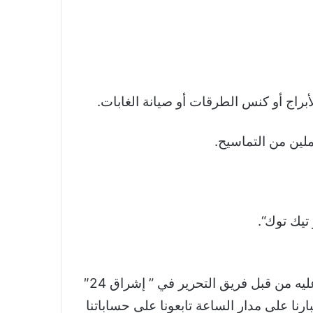
براج أو كنس الطرقات أو صيانة الغابات
.
ملين من التماسيح
.
“.
والجدير بالذكر أن خبر مدينة أشباح في ماليزيا قيمتها 100 مليار دولار.. ما قصتها؟ تم اقتباسه والتعديل عليه من قبل فريق التحرير في ” إشراق 24″
نا على مدار الساعة تابعونا على حساباتنا