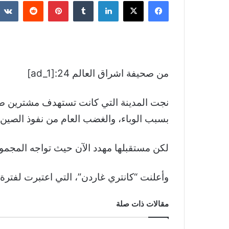
فيسبوك
‫X
لينكدإن
بينتيريست
من صحيفة اشراق العالم 24:[ad_1]
نجت المدينة التي كانت تستهدف مشترين صيني
بسبب الوباء، والغضب العام من نفوذ الصين ا
لكن مستقبلها مهدد الآن حيث تواجه المجموعة الع
وأعلنت “كانتري غاردن”، التي اعتبرت لفتر
مقالات ذات صلة