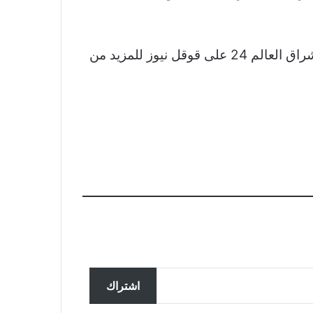
نشكر لكم اهتمامكم وقراءتكم لخبر مدينة أشباح في ماليزيا قيمتها 100 مليار دولار.. ما قصتها؟ تابعوا اشراق العالم 24 على قوقل نيوز للمزيد من
تحقق ألمانيا في تسجيل مزعوم
سربته روسيا لضباط يناقشون
اشتراك
المساعدات لأوكرانيا