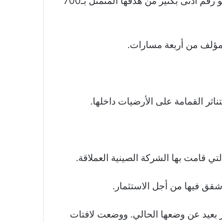
وأطلق المشروع تحت مبادرة “حزام وطريق” الصينية. ويقيم حاليا 9 آلاف شخص في فورست سيتي وهو رقم أدنى بكثير من هدفها المتمثل بـ700
المؤلف من أربعة مسارات
.
اثر القمامة على الأرضيات داخلها
.
ي قامت بها الشركة الصينية العملاقة
.
شقق فيها من أجل الاستثمار
.
 بعيد عن وضعها الحالي. ووضعت لافتات