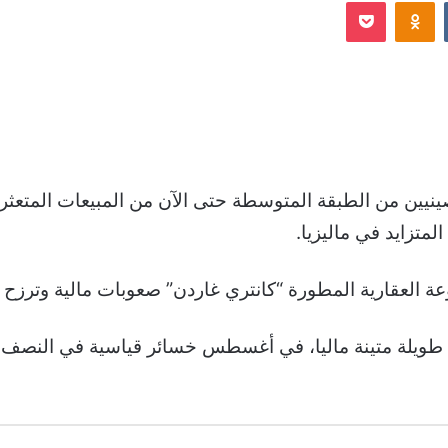
Odnoklassniki
‫Pocket
إلكترونيا
ين من الطبقة المتوسطة حتى الآن من المبيعات المتعثرة، و
لمتزايد في ماليزيا
.
قارية المطورة “كانتري غاردن” صعوبات مالية وترزح تحت وطأة ديون
ة طويلة متينة ماليا، في أغسطس خسائر قياسية في النصف 