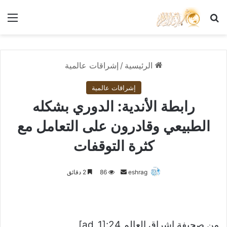
بحث عن
الق
الرئيسية
/
إشراقات عالمية
إشراقات عالمية
رابطة الأندية: الدوري بشكله
الطبيعي وقادرون على التعامل مع
كثرة التوقفات
أرسل
eshrag
86
2 دقائق
بريدا
إلكترونيا
من صحيفة اشراق العالم 24:[ad_1]