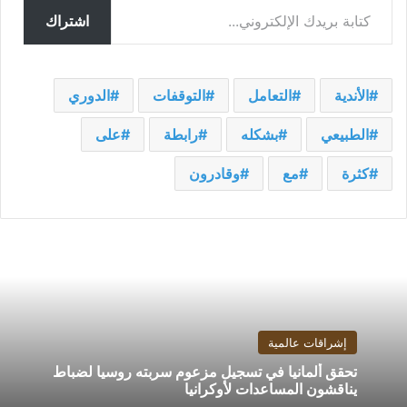
اشتراك
الأندية
التعامل
التوقفات
الدوري
الطبيعي
بشكله
رابطة
على
كثرة
مع
وقادرون
إشراقات عالمية
تحقق ألمانيا في تسجيل مزعوم سربته روسيا لضباط
يناقشون المساعدات لأوكرانيا