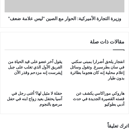
علامة
ضعف"
وزيرة التجارة الأميركية: الحوار مع الصين "ليس علامة ضعف"
مقالات ذات صلة
انفجار يلحق أضرارا بمبنى سكني
يقول آخر عضو على قيد الحياة من
في سان بطرسبرغ. وتقول وسائل
الفريق الأول الذي تغلب على جبل
إعلام محلية إنه كان هجوما بطائرة
إيفرست إنه مزدحم وقذر الآن
بدون طيار
هاروكي موراكامي يكشف عن
حفلة لا مثيل لها؟ أغنى رجل في
قصته القصيرة الجديدة في حدث
آسيا يحتفل بعيد زواج ابنه في حفل
أدبي بطوكيو
مرصع بالنجوم
اترك تعليقاً