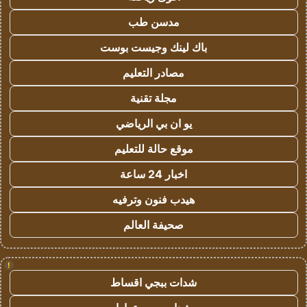
مدسن طب
باك لينك وجيست بوست
مصادر التعليم
مجلة تقنية
يو ان بي الرياضي
موقع حالة للتعليم
اخبار 24 ساعة
هيدب فنون وترفيه
صحيفة العالم
!
شدات ببجي اقساط