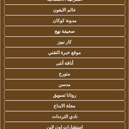
عالم الايفون
مدونة كوكان
صحيفة نهج
كار نيوز
موقع خبرة التقني
أناقة أنثى
متورخ
مدسن
روتانا تسويق
مجلة الابداع
نادي الترددات
استشارات اون لاين