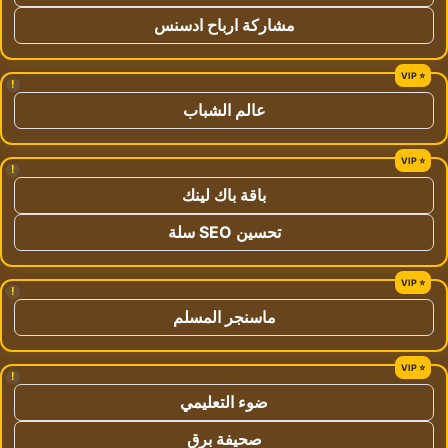
مشاركة ارباح ادسنس
!
عالم الشباب
!
باقة باك لينك
تحسين SEO سلة
!
ماسنجر المسلم
!
ضوء التعليمي
صحيفة برق