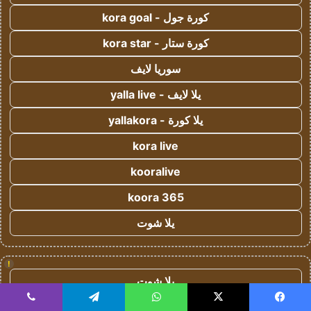
كورة جول - kora goal
كورة ستار - kora star
سوريا لايف
يلا لايف - yalla live
يلا كورة - yallakora
kora live
kooralive
koora 365
يلا شوت
!
يلا شوت
كورة ستار - koora-star
يسبوك
‫X
واتساب
تيلقرام
ڤايبر