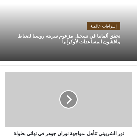
إشراقات عالمية
تحقق ألمانيا في تسجيل مزعوم سربته روسيا لضباط
يناقشون المساعدات لأوكرانيا
نور
الشربيني
تتأهل
لمواجهة
نوران
جوهر
فى
نهائى
بطولة
باريس
نور الشربيني تتأهل لمواجهة نوران جوهر فى نهائى بطولة