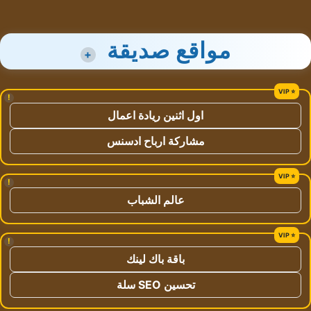
مواقع صديقة
+
!
اول اثنين ريادة اعمال
مشاركة ارباح ادسنس
!
عالم الشباب
!
باقة باك لينك
تحسين SEO سلة