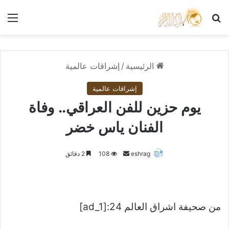
بحث عن
الق
الرئيسية
/
إشراقات عالمية
إشراقات عالمية
يوم حزين للفن العراقي.. وفاة
الفنان ياس خضر
أرسل
eshrag
108
2 دقائق
بريدا
إلكترونيا
من صحيفة اشراق العالم 24:[ad_1]