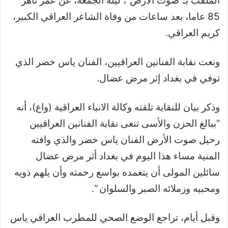
الملقب بـ”صوت الأرض”، ليلة الجمعة، عن عمر ناهز
85 عاما، بعد ساعات من وفاة الشاعر العراقي الكبير،
كريم العراقي.
ونعت نقابة الفنانين العراقيين، الفنان ياس خضر الذي
توفي في بغداد إثر مرض عضال.
وذكر بيان للنقابة تلقته وكالة الانباء العراقية (واع)، أنه
“ببالغ الحزن والأسى تنعى نقابة الفنانين العراقيين
رحيل صوت الأرض الفنان ياس خضر والذي وافته
المنية مساء هذا اليوم في بغداد أثر مرض عضال
سائلين المولى أن يتغمده بواسع رحمته وأن يلهم ذويه
ومحبيه وزملائه الصبر والسلوان “.
وقبل أيام، تراجع الوضع الصحي للمطرب العراقي ياس