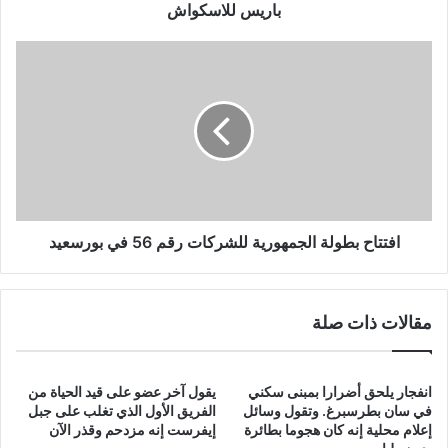
للاسكواش
باريس للاسكواش
افتتاح
بطولة
الجمهورية
للشركات
رقم
56
في
بورسعيد
افتتاح بطولة الجمهورية للشركات رقم 56 في بورسعيد
مقالات ذات صلة
انفجار يلحق أضرارا بمبنى سكني
يقول آخر عضو على قيد الحياة من
في سان بطرسبرغ. وتقول وسائل
الفريق الأول الذي تغلب على جبل
إعلام محلية إنه كان هجوما بطائرة
إيفرست إنه مزدحم وقذر الآن