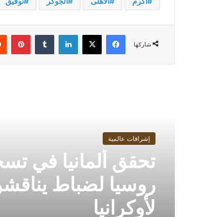
أكرم
الأهلى
الجوكر
توفيق
فيسبوك
‫X
لينكدإن
بينت
شاركها
أقرأ التالي
إشراقات عالمية
تحقق ألمانيا في تس
روسيا لضباط يناقش
لأوكرانيا