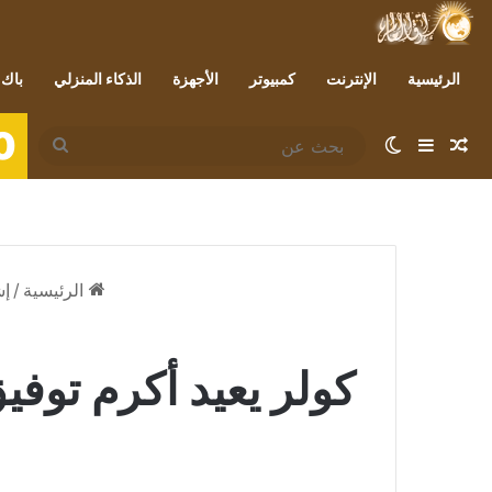
الرئيسية
الإنترنت
كمبيوتر
الأجهزة
الذكاء المنزلي
باك 
0
مقال عشوائي
إضافة عمود جانبي
الوضع المظلم
بحث
عن
الرئيسية
/
إش
كولر يعيد أكرم توف