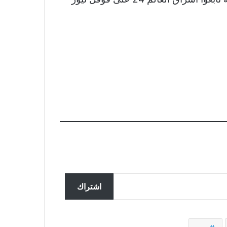
تحقق ألمانيا في تسجيل مزعوم
سربته روسيا لضباط يناقشون
اشتراك
المساعدات لأوكرانيا
ملك النرويج في المستشفى يحصل