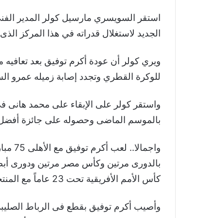
استقر السويسري مارسيل كولر المدير الفن
الجديد لاستغلال قدراته في هذا المركز الذى
ويري كولر أن عودة أكرم توفيق بعد تعافيه 
للوكرة القطري وتجدد إصابة زميله عمرو الس
واستقر كولر على الإبقاء على محمد هانى في 
بالموسم الماضى وحصوله على جائزة أفضل 
بالدورى مرتين وكأس مصر مرتين ودورى أبطال
كأس الأمم الأفريقية تحت 23 عاماً مع المنتخب الأولمبى وشارك فى أولمبياد طوكيو.
وأصيب أكرم توفيق بقطع فى الرباط الصليبي