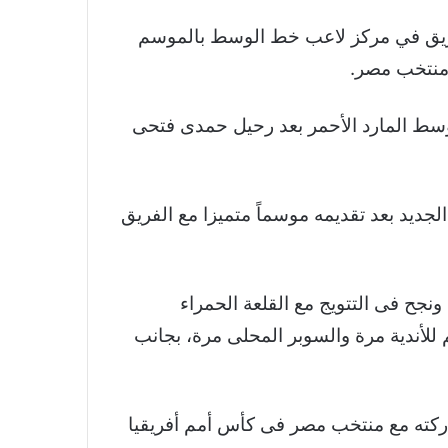
لفريق في مركز لاعب خط الوسط بالموسم
 منتخب مصر.
 وسط المارد الأحمر بعد رحيل حمدى فتحى
جديد بعد تقديمه موسماً متميزا مع الفريق
لى 75 مباراة سجل هدفاً وصنع 6 أهداف أخرى فى 4579 دقيقة لعب، ونجح فى التتويج مع القلعة الحمراء
للأندية مرة والسوبر المحلى مرة، بجانب
اركته مع منتخب مصر فى كأس أمم أفريقيا