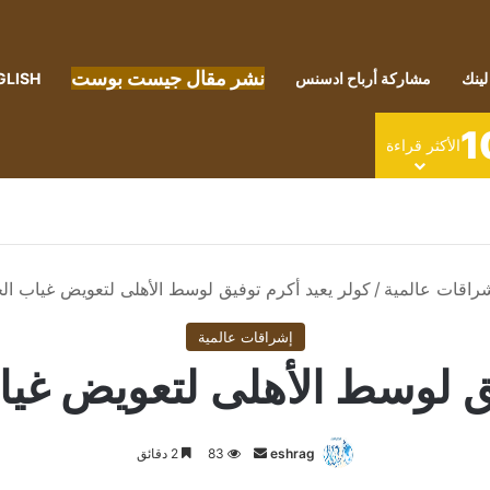
نشر مقال جيست بوست
لينك
مشاركة أرباح ادسنس
GLISH
1
الأكثر قراءة
راقات عالمية
/
كولر يعيد أكرم توفيق لوسط الأهلى لتعويض غياب ال
إشراقات عالمية
يق لوسط الأهلى لتعويض غيا
أرسل
eshrag
83
2 دقائق
بريدا