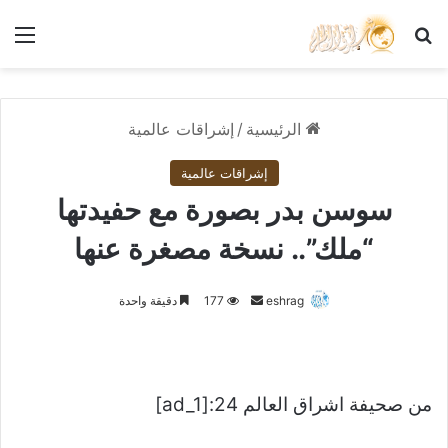
بحث عن
الق
الرئيسية
/
إشراقات عالمية
إشراقات عالمية
سوسن بدر بصورة مع حفيدتها
“ملك”.. نسخة مصغرة عنها
أرسل
eshrag
177
دقيقة واحدة
بريدا
إلكترونيا
من صحيفة اشراق العالم 24:[ad_1]