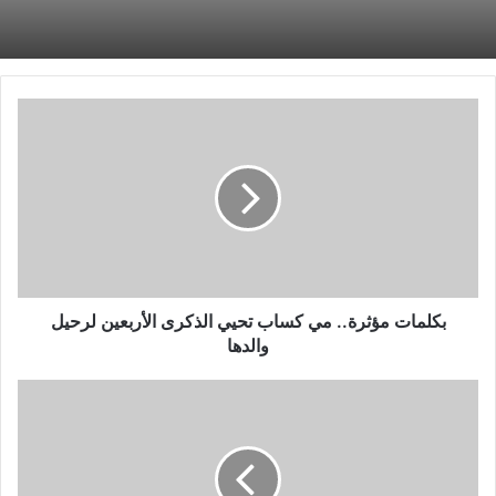
بكلمات
مؤثرة..
مي
كساب
تحيي
الذكرى
الأربعين
لرحيل
والدها
بكلمات مؤثرة.. مي كساب تحيي الذكرى الأربعين لرحيل
والدها
نيوزيلندا
تفوز
على
مصر
88/