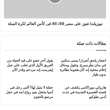
86
فى
كأس
العالم
لكرة
نيوزيلندا تفوز على مصر 88/ 86 فى كأس العالم لكرة السلة
السلة
مقالات ذات صلة
انفجار يلحق أضرارا بمبنى سكني
يقول آخر عضو على قيد الحياة من
في سان بطرسبرغ. وتقول وسائل
الفريق الأول الذي تغلب على جبل
إعلام محلية إنه كان هجوما بطائرة
إيفرست إنه مزدحم وقذر الآن
بدون طيار
هاروكي موراكامي يكشف عن
حفلة لا مثيل لها؟ أغنى رجل في
قصته القصيرة الجديدة في حدث
آسيا يحتفل بعيد زواج ابنه في حفل
أدبي بطوكيو
مرصع بالنجوم