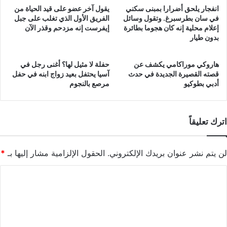
انفجار يلحق أضرارا بمبنى سكني
يقول آخر عضو على قيد الحياة من
في سان بطرسبرغ. وتقول وسائل
الفريق الأول الذي تغلب على جبل
إعلام محلية إنه كان هجوما بطائرة
إيفرست إنه مزدحم وقذر الآن
بدون طيار
هاروكي موراكامي يكشف عن
حفلة لا مثيل لها؟ أغنى رجل في
قصته القصيرة الجديدة في حدث
آسيا يحتفل بعيد زواج ابنه في حفل
أدبي بطوكيو
مرصع بالنجوم
اترك تعليقاً
لن يتم نشر عنوان بريدك الإلكتروني.
الحقول الإلزامية مشار إليها بـ
*
ا
ل
ت
ع