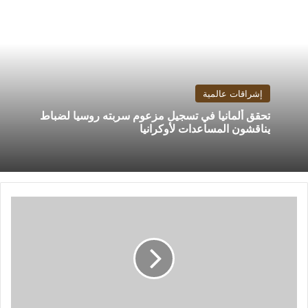
إشراقات عالمية
تحقق ألمانيا في تسجيل مزعوم سربته روسيا لضباط
يناقشون المساعدات لأوكرانيا
المقاولون
ردا
علي
شكوى
7
لاعبين:
واثقون
من