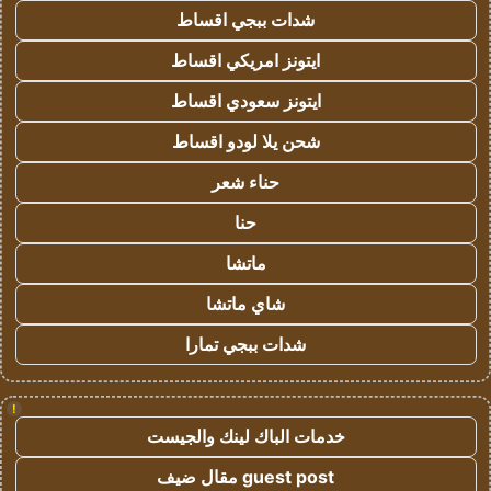
شدات ببجي اقساط
ايتونز امريكي اقساط
ايتونز سعودي اقساط
شحن يلا لودو اقساط
حناء شعر
حنا
ماتشا
شاي ماتشا
شدات ببجي تمارا
!
خدمات الباك لينك والجيست
guest post مقال ضيف