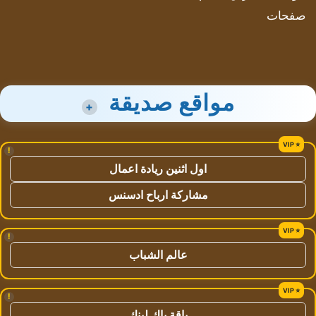
صفحات
مواقع صديقة
+
!
اول اثنين ريادة اعمال
مشاركة ارباح ادسنس
!
عالم الشباب
!
باقة باك لينك