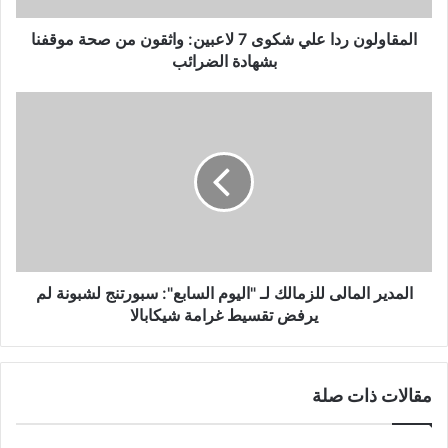
صحة
موقفنا
المقاولون ردا علي شكوى 7 لاعبين: واثقون من صحة موقفنا
بشهادة
بشهادة الضرائب
الضرائب
المدير
المالى
للزمالك
لـ
"اليوم
السابع":
سبورتنج
لشبونة
لم
يرفض
المدير المالى للزمالك لـ "اليوم السابع": سبورتنج لشبونة لم
تقسيط
يرفض تقسيط غرامة شيكابالا
غرامة
شيكابالا
مقالات ذات صلة