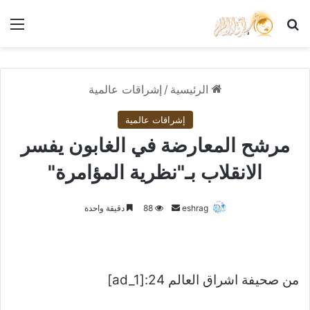
بحث عن
الق
الرئيسية
/
إشراقات عالمية
إشراقات عالمية
مرشح المعارضة في الغابون يفسر
الانقلاب بـ"نظرية المؤامرة"
أرسل
eshrag
88
دقيقة واحدة
بريدا
إلكترونيا
من صحيفة اشراق العالم 24:[ad_1]