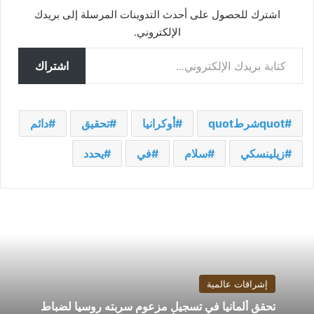
اشترك للحصول على أحدث التدوينات المرسلة إلى بريدك
الإلكتروني.
كتابة بريدك الإلكتروني...
اشتراك
quotشرطquot
أوكرانيا
تحقيق
دائم
زيلينسكي
سلام
في
يحدد
إشراقات عالمية
تحقق ألمانيا في تسجيل مزعوم سربته روسيا لضباط