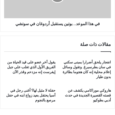
أردوغان
في
سوتشي
في هذا الموعد.. بوتين يستقبل أردوغان في سوتشي
مقالات ذات صلة
انفجار يلحق أضرارا بمبنى سكني
يقول آخر عضو على قيد الحياة من
في سان بطرسبرغ. وتقول وسائل
الفريق الأول الذي تغلب على جبل
إعلام محلية إنه كان هجوما بطائرة
إيفرست إنه مزدحم وقذر الآن
بدون طيار
هاروكي موراكامي يكشف عن
حفلة لا مثيل لها؟ أغنى رجل في
قصته القصيرة الجديدة في حدث
آسيا يحتفل بعيد زواج ابنه في حفل
أدبي بطوكيو
مرصع بالنجوم