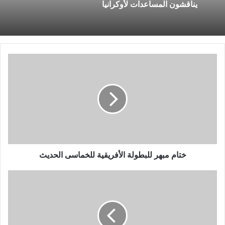
يناقشون المساعدات لأوكرانيا
ختام
مبهر
للبطولة
الأفريقية
للخماسى
الحديث
ختام مبهر للبطولة الأفريقية للخماسى الحديث
في
هذا
الموعد..
بوتين
يستقبل