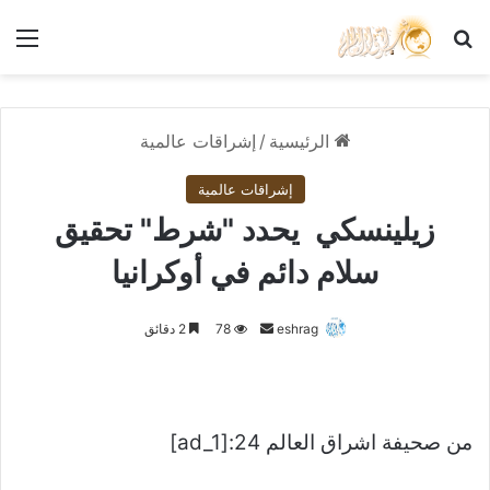
بحث عن
الق
الرئيسية
/
إشراقات عالمية
إشراقات عالمية
زيلينسكي يحدد "شرط" تحقيق
سلام دائم في أوكرانيا
أرسل
eshrag
78
2 دقائق
بريدا
إلكترونيا
من صحيفة اشراق العالم 24:[ad_1]