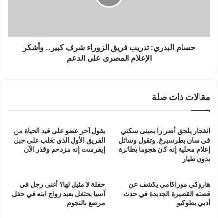
شرف
كبير..
وأشكر
الإعلام
المصرى
حسام البدري: تدريب فريق الزوراء شرف كبير.. وأشكر
على
الإعلام المصرى على الدعم
الدعم
مقالات ذات صلة
انفجار يلحق أضرارا بمبنى سكني
يقول آخر عضو على قيد الحياة من
في سان بطرسبرغ. وتقول وسائل
الفريق الأول الذي تغلب على جبل
إعلام محلية إنه كان هجوما بطائرة
إيفرست إنه مزدحم وقذر الآن
بدون طيار
هاروكي موراكامي يكشف عن
حفلة لا مثيل لها؟ أغنى رجل في
قصته القصيرة الجديدة في حدث
آسيا يحتفل بعيد زواج ابنه في حفل
أدبي بطوكيو
مرصع بالنجوم