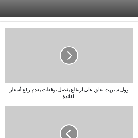
وول
ستريت
تغلق
على
ارتفاع
بفضل
توقعات
بعدم
رفع
أسعار
وول ستريت تغلق على ارتفاع بفضل توقعات بعدم رفع أسعار
الفائدة
الفائدة
حسام
البدري:
تدريب
فريق
الزوراء