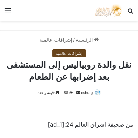
بحث عن
الق
الرئيسية
/
إشراقات عالمية
إشراقات عالمية
نقل والدة روبياليس إلى المستشفى
بعد إضرابها عن الطعام
أرسل
eshrag
88
دقيقة واحدة
بريدا
إلكترونيا
من صحيفة اشراق العالم 24:[ad_1]