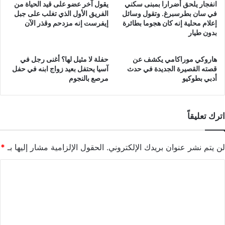
انفجار يلحق أضرارا بمبنى سكني
يقول آخر عضو على قيد الحياة من
في سان بطرسبرغ. وتقول وسائل
الفريق الأول الذي تغلب على جبل
إعلام محلية إنه كان هجوما بطائرة
إيفرست إنه مزدحم وقذر الآن
بدون طيار
هاروكي موراكامي يكشف عن
حفلة لا مثيل لها؟ أغنى رجل في
قصته القصيرة الجديدة في حدث
آسيا يحتفل بعيد زواج ابنه في حفل
أدبي بطوكيو
مرصع بالنجوم
اترك تعليقاً
لن يتم نشر عنوان بريدك الإلكتروني.
الحقول الإلزامية مشار إليها بـ
*
ا
ل
ت
ع