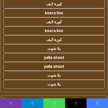
كورة لايف
koora live
كورة لايف
koora live
كورة لايف
يلا شوت
yalla shoot
yalla shoot
يلا شوت
يلا شوت
!
موقع كورة
يسبوك
‫X
واتساب
تيلقرام
ڤايبر