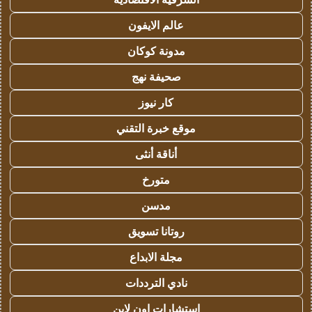
عالم الايفون
مدونة كوكان
صحيفة نهج
كار نيوز
موقع خبرة التقني
أناقة أنثى
متورخ
مدسن
روتانا تسويق
مجلة الابداع
نادي الترددات
استشارات اون لاين