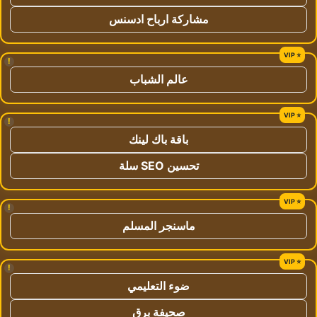
مشاركة ارباح ادسنس
!
عالم الشباب
!
باقة باك لينك
تحسين SEO سلة
!
ماسنجر المسلم
!
ضوء التعليمي
صحيفة برق