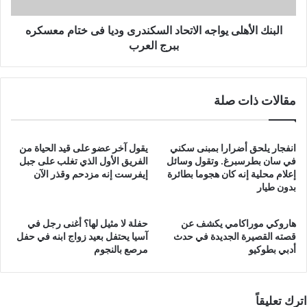
معسكره
ببرج
البنك الأهلى يواجه الاتحاد السكندرى وديا فى ختام معسكره
العرب
ببرج العرب
مقالات ذات صلة
انفجار يلحق أضرارا بمبنى سكني
يقول آخر عضو على قيد الحياة من
في سان بطرسبرغ. وتقول وسائل
الفريق الأول الذي تغلب على جبل
إعلام محلية إنه كان هجوما بطائرة
إيفرست إنه مزدحم وقذر الآن
بدون طيار
هاروكي موراكامي يكشف عن
حفلة لا مثيل لها؟ أغنى رجل في
قصته القصيرة الجديدة في حدث
آسيا يحتفل بعيد زواج ابنه في حفل
أدبي بطوكيو
مرصع بالنجوم
اترك تعليقاً