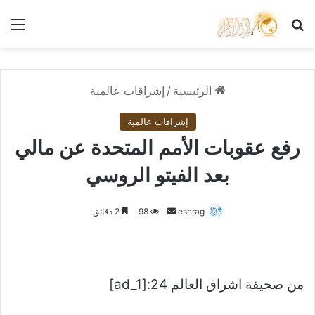
بحث عن
الق
الرئيسية
/
إشراقات عالمية
إشراقات عالمية
رفع عقوبات الأمم المتحدة عن مالي
بعد الفيتو الروسي
أرسل
eshrag
98
2 دقائق
بريدا
إلكترونيا
من صحيفة اشراق العالم 24:[ad_1]