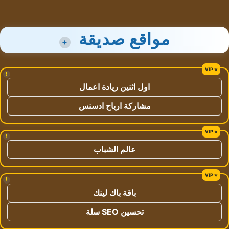
مواقع صديقة
+
!
اول اثنين ريادة اعمال
مشاركة ارباح ادسنس
!
عالم الشباب
!
باقة باك لينك
تحسين SEO سلة