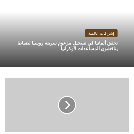
إشراقات عالمية
تحقق ألمانيا في تسجيل مزعوم سربته روسيا لضباط
يناقشون المساعدات لأوكرانيا
اليورو
يواصل
الارتفاع
مع
تزايد
فرص
رفع
الفائدة
في