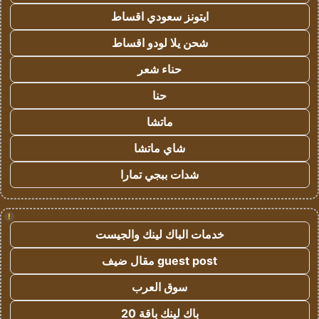
ايتونز سعودي اقساط
شحن يلا لودو اقساط
حناء شعر
حنا
ماتشا
شاي ماتشا
شدات ببجي تمارا
!
خدمات الباك لينك والجيست
guest post مقال ضيف
سوق العرب
باك لينك باقة 20