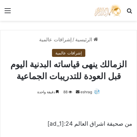
بحث عن
الق
الرئيسية
/
إشراقات عالمية
إشراقات عالمية
الزمالك ينهى قياساته البدنية اليوم
قبل العودة للتدريبات الجماعية
أرسل
eshrag
88
دقيقة واحدة
بريدا
إلكترونيا
من صحيفة اشراق العالم 24:[ad_1]