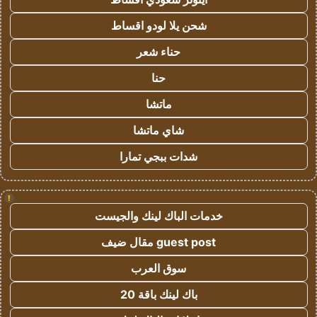
شحن يلا لودو اقساط
حناء شعر
حنا
ماتشا
شاي ماتشا
شدات ببجي تمارا
!
خدمات الباك لينك والجيست
guest post مقال ضيف
سوق العرب
باك لينك باقة 20