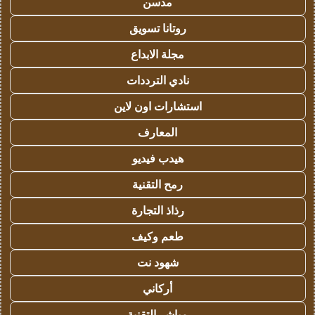
مدسن
روتانا تسويق
مجلة الابداع
نادي الترددات
استشارات اون لاين
المعارف
هيدب فيديو
رمح التقنية
رذاذ التجارة
طعم وكيف
شهود نت
أركاني
مباشر التقنية