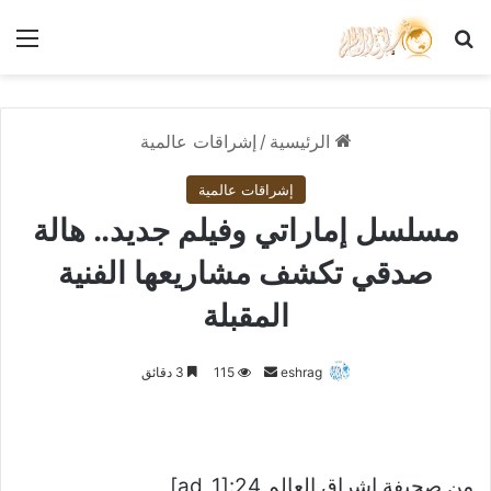
بحث عن
الق
الرئيسية
/
إشراقات عالمية
إشراقات عالمية
مسلسل إماراتي وفيلم جديد.. هالة
صدقي تكشف مشاريعها الفنية
المقبلة
أرسل
eshrag
115
3 دقائق
بريدا
إلكترونيا
من صحيفة اشراق العالم 24:[ad_1]