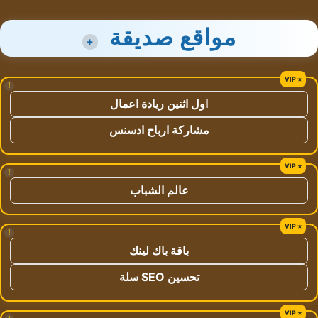
مواقع صديقة
+
!
اول اثنين ريادة اعمال
مشاركة ارباح ادسنس
!
عالم الشباب
!
باقة باك لينك
تحسين SEO سلة