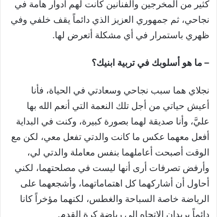
كثير من المخرجين والفنانين كانت لهم أدوار هامة في
نجاحي، ثم جمهوري العزيز الذي دائماً يقف خلفي وفي
ظهري باستمرار في أي مشكلة أتعرض لها.
– ما هو أسلوبك في تربية ابنيك؟
نجلاي هما سبب نجاحي وسعادتي في الحياة، فأنا
أعيش حياتي من أجل تلك النعمة التي أنعم الله بها
عليَّ، وأنا صديقة لهما بصورة كبيرة، وكنت في البداية
أفعل معهما عكس ما كانت والدتي تفعل معي، لكن مع
الوقت أصبحت أعاملهما بنفس معاملة والدتي لي،
وأرفض تصرفات أرى أنها ليست في مصلحتهما، لكني
أحاول أن أشاركهما كل اهتماماتهما، وأشجعهما على
الرياضة خاصة السباحة والغطس، لكنهما مؤخراً كانا
دائماً يريدان الاتجاه إلى رياضة كرة القدم.