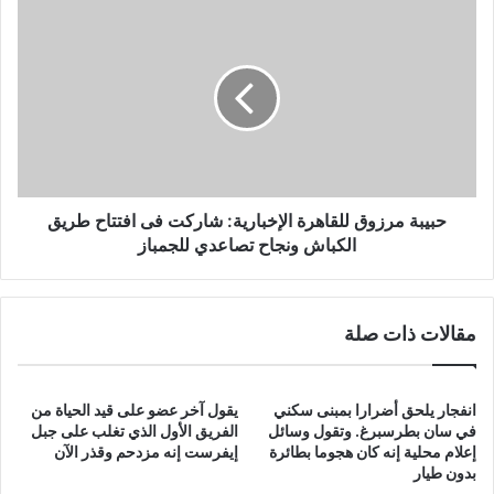
حبيبة
مرزوق
للقاهرة
الإخبارية:
شاركت
فى
افتتاح
طريق
الكباش
ونجاح
حبيبة مرزوق للقاهرة الإخبارية: شاركت فى افتتاح طريق
تصاعدي
الكباش ونجاح تصاعدي للجمباز
للجمباز
مقالات ذات صلة
انفجار يلحق أضرارا بمبنى سكني
يقول آخر عضو على قيد الحياة من
في سان بطرسبرغ. وتقول وسائل
الفريق الأول الذي تغلب على جبل
إعلام محلية إنه كان هجوما بطائرة
إيفرست إنه مزدحم وقذر الآن
بدون طيار