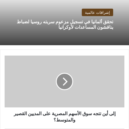
إشراقات عالمية
تحقق ألمانيا في تسجيل مزعوم سربته روسيا لضباط
يناقشون المساعدات لأوكرانيا
إلى
أين
تتجه
سوق
الأسهم
المصرية
على
المديين
القصير
والمتوسط؟
إلى أين تتجه سوق الأسهم المصرية على المديين القصير
والمتوسط؟