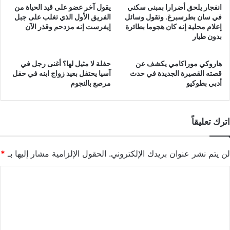
انفجار يلحق أضرارا بمبنى سكني
يقول آخر عضو على قيد الحياة من
في سان بطرسبرغ. وتقول وسائل
الفريق الأول الذي تغلب على جبل
إعلام محلية إنه كان هجوما بطائرة
إيفرست إنه مزدحم وقذر الآن
بدون طيار
هاروكي موراكامي يكشف عن
حفلة لا مثيل لها؟ أغنى رجل في
قصته القصيرة الجديدة في حدث
آسيا يحتفل بعيد زواج ابنه في حفل
أدبي بطوكيو
مرصع بالنجوم
اترك تعليقاً
لن يتم نشر عنوان بريدك الإلكتروني.
الحقول الإلزامية مشار إليها بـ
*
ا
ل
ت
ع