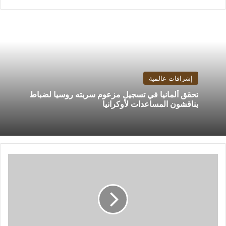
إشراقات عالمية
تحقق ألمانيا في تسجيل مزعوم سربته روسيا لضباط
يناقشون المساعدات لأوكرانيا
مصر
توافق
على
إنشاء
الوحدة
الرابعة
بمحطة