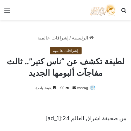
بحث عن
الق
الرئيسية
/
إشراقات عالمية
إشراقات عالمية
لطيفة تكشف عن “ناس كتير”.. ثالث
مفاجآت ألبومها الجديد
أرسل
eshrag
90
دقيقة واحدة
بريدا
إلكترونيا
من صحيفة اشراق العالم 24:[ad_1]