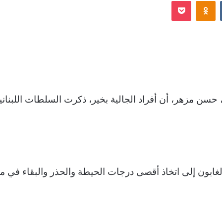
Odnoklassniki
‫Pocket
إلكترونيا
ن، حسن مزهر، أن أفراد الجالية بخير، ذكرت السلطات اللبناني
الغابون إلى اتخاذ أقصى درجات الحيطة والحذر والبقاء في من