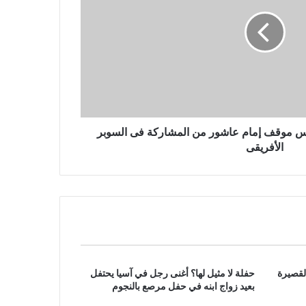
البرلمانية الإيرانية التي ربما شهدت
نسبة مشاركة منخفضة بشكل قياسي
مقتل 3 أشخاص في غارة جوية روسية
بطائرة بدون طيار على مدينة أوديسا
الساحلية الأوكرانية
ياس موقف إمام عاشور من المشاركة فى السوبر
الأفريقى
لقصيرة
حفلة لا مثيل لها؟ أغنى رجل في آسيا يحتفل
بعيد زواج ابنه في حفل مرصع بالنجوم