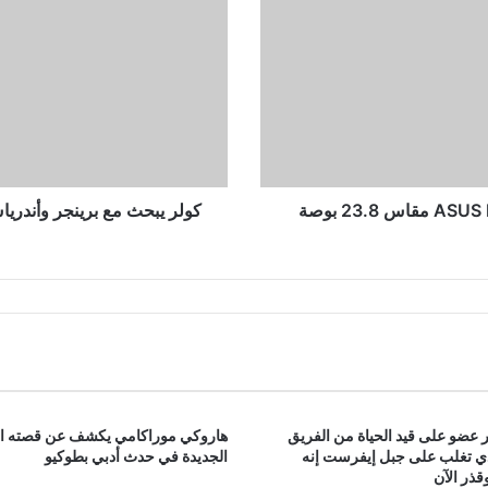
وأندرياس
موقف
إمام
عاشور
من
المشاركة
فى
السوبر
الأفريقى
كولر يبحث مع برينجر وأندر
 عضو على قيد الحياة من الفريق
هاروكي موراكامي يكشف عن قصته ا
ذي تغلب على جبل إيفرست إنه
الجديدة في حدث أدبي بطوكيو
ذر الآن