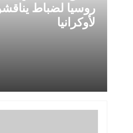
روسيا لضباط يناقش
لأوكرانيا
وفر
100
دولار
على