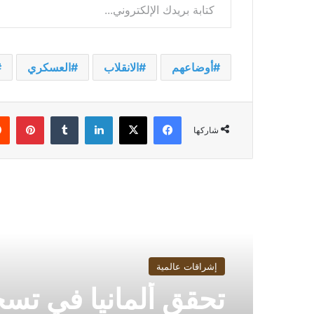
أوضاعهم
الانقلاب
العسكري
فيسبوك
‫X
لينكدإن
بينت
شاركها
أقرأ التالي
إشراقات عالمية
تحقق ألمانيا في تس