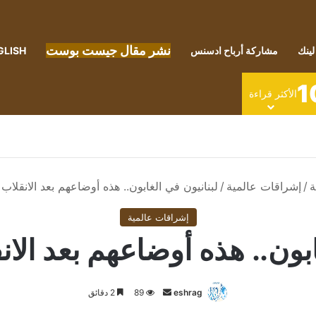
نشر مقال جيست بوست
لينك
مشاركة أرباح ادسنس
GLISH
1
الأكثر قراءة
ة
/
إشراقات عالمية
/
لبنانيون في الغابون.. هذه أوضاعهم بعد الانقلا
إشراقات عالمية
ابون.. هذه أوضاعهم بعد ال
أرسل
eshrag
89
2 دقائق
بريدا