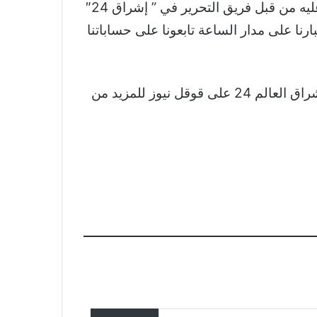
والجدير بالذكر أن خبر لبنانيون في الغابون.. هذه أوضاعهم بعد الانقلاب العسكري تم اقتباسه والتعديل عليه من قبل فريق التحرير في ” إشراق 24″
نا على مدار الساعة تابعونا على حساباتنا
نشكر لكم اهتمامكم وقراءتكم لخبر لبنانيون في الغابون.. هذه أوضاعهم بعد الانقلاب العسكري تابعوا اشراق العالم 24 على قوقل نيوز للمزيد من
تحقق ألمانيا في تسجيل مزعوم