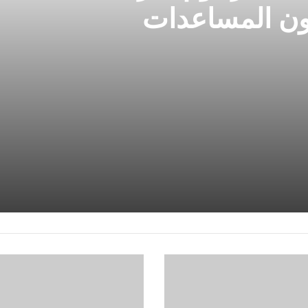
ون المساعدات
كولر
يبحث
مع
برينجر