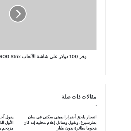
شاشة
الألعاب
ASUS
ROG
Strix
مقاس
23.8
بوصة
وفر 100 دولار على شاشة الألعاب ASUS ROG Strix مقاس 23.8 بوصة
مقالات ذات صلة
انفجار يلحق أضرارا بمبنى سكني في سان
يقول آخر
بطرسبرغ. وتقول وسائل إعلام محلية إنه كان
الأول ال
هجوما بطائرة بدون طيار
مزدحم وق