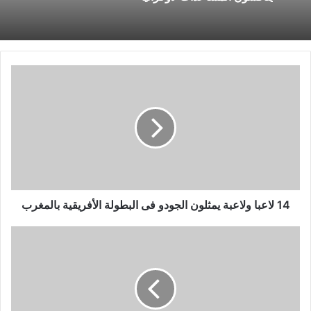
14
لاعبا
ولاعبة
يمثلون
الجودو
فى
البطولة
الأفريقية
بالمغرب
14 لاعبا ولاعبة يمثلون الجودو فى البطولة الأفريقية بالمغرب
فريق
المليار
دولار..
هل
ينجح
تشلسي