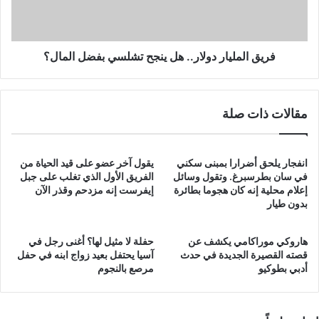
بفضل
المال؟
فريق المليار دولار.. هل ينجح تشلسي بفضل المال؟
مقالات ذات صلة
انفجار يلحق أضرارا بمبنى سكني
يقول آخر عضو على قيد الحياة من
في سان بطرسبرغ. وتقول وسائل
الفريق الأول الذي تغلب على جبل
إعلام محلية إنه كان هجوما بطائرة
إيفرست إنه مزدحم وقذر الآن
بدون طيار
هاروكي موراكامي يكشف عن
حفلة لا مثيل لها؟ أغنى رجل في
قصته القصيرة الجديدة في حدث
آسيا يحتفل بعيد زواج ابنه في حفل
أدبي بطوكيو
مرصع بالنجوم