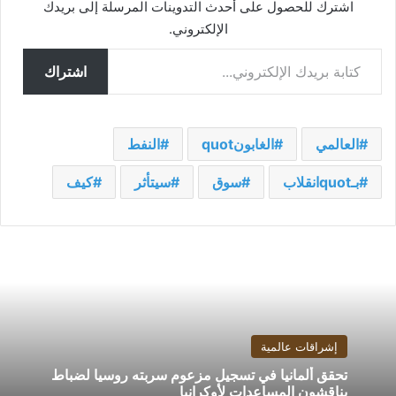
اشترك للحصول على أحدث التدوينات المرسلة إلى بريدك
الإلكتروني.
كتابة بريدك الإلكتروني...
اشتراك
العالمي
الغابونquot
النفط
بـquotانقلاب
سوق
سيتأثر
كيف
إشراقات عالمية
تحقق ألمانيا في تسجيل مزعوم سربته روسيا لضباط
يناقشون المساعدات لأوكرانيا