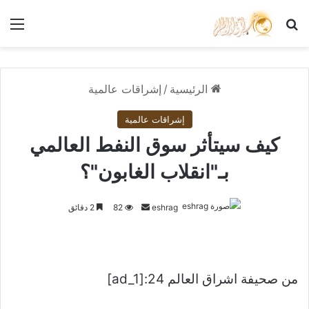
بحث عن
الق
الرئيسية
/
إشراقات عالمية
إشراقات عالمية
كيف سيتأثر سوق النفط العالمي
بـ"انقلاب الغابون"؟
أرسل
eshrag
82
2 دقائق
بريدا
إلكترونيا
من صحيفة اشراق العالم 24:[ad_1]