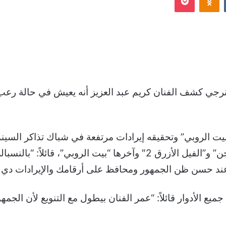
 إنرجي كشف الفنان كريم عبد العزيز أنه يعيش في حالة ر
يت الروبي” وتحقيقه إيرادات مرتفعة في شباك تذاكر السينما
التذاكر في السينما المصرية وهي “كيرة والجن” و”الفيل الأزرق 2″ وآ
ند حسن ظن الجمهور ومحافظ على أرقامك والإيرادات دي م
 جميع الأدوار قائلاً: “عمر الفنان بيطول مع التنويع لأن ال