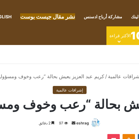
نشر مقال جيست بوست
لينك
مشاركة أرباح ادسنس
GLISH
1
الأكثر قراءة
شراقات عالمية
/
كريم عبد العزيز يعيش بحالة “رعب وخوف ومسؤولية
إشراقات عالمية
عيش بحالة “رعب وخوف ومسؤ
أرسل
eshrag
97
2 دقائق
بريدا
Odnoklassniki
‫Pocket
إلكترونيا