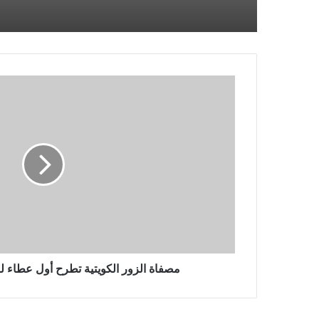
مصفاة
الزور
الكويتية
تطرح
أول
عطاء
لزيت
الوقود
منذ
يونيو
مصفاة الزور الكويتية تطرح أول عطاء لز