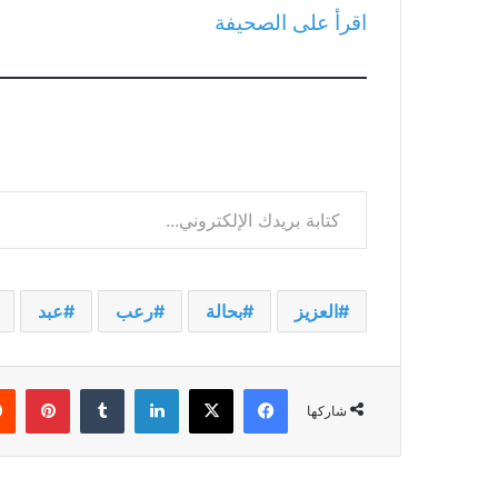
اقرأ على الصحيفة
كتابة بريدك الإلكتروني...
العزيز
بحالة
رعب
عبد
فيسبوك
‫X
لينكدإن
بينت
شاركها