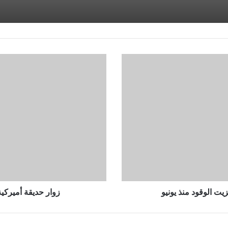
زوار
حديقة
أميركية
يتابعون
تفتُّح
زهرة
برائحة...
النفايات
يت الوقود منذ يونيو
زوار حديقة أميركية 