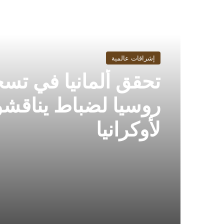
أقرأ التالي
إشراقات عالمية
تحقق ألمانيا في تس
روسيا لضباط يناقش
لأوكرانيا