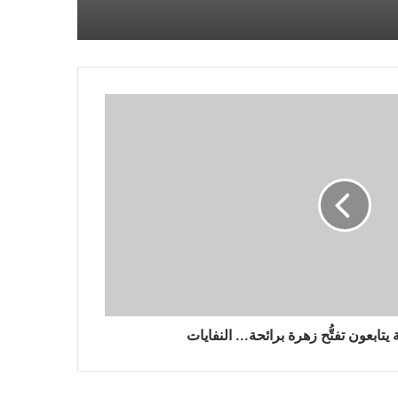
والدة نافالني تجلب الزهور إلى قبره
بعد يوم من حضور الآلاف جنازته في
موسكو
يتقدم المتشددون في الانتخابات
البرلمانية الإيرانية التي ربما شهدت
نسبة مشاركة منخفضة بشكل قياسي
مقتل 3 أشخاص في غارة جوية روسية
بطائرة بدون طيار على مدينة أوديسا
الساحلية الأوكرانية
يتابعون تفتُّح زهرة برائحة... النفايات