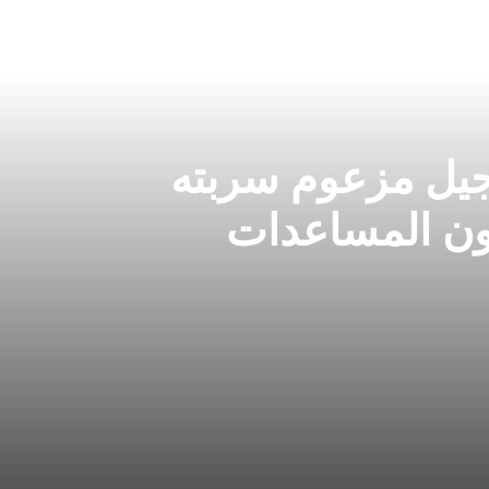
جيل مزعوم سربته
ون المساعدات