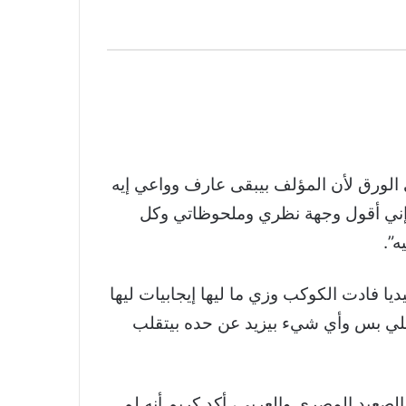
 الورق لأن المؤلف بيبقى عارف وواعي إيه
ار إني أقول وجهة نظري وملحوظاتي وكل
ه”.
ا فادت الكوكب وزي ما ليها إيجابيات ليها
لي بس وأي شيء بيزيد عن حده بيتقلب
الصعيد المصري والعربي، أكد كريم أنه لم