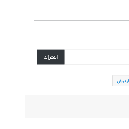
تحقق ألمانيا في تسجيل مزعوم
سربته روسيا لضباط يناقشون
اشتراك
المساعدات لأوكرانيا
ملك النرويج في المستشفى يحصل
يعيش
على جهاز تنظيم ضربات القلب في
ماليزيا بعد مرضه أثناء العطلة
غارات إسرائيلية تقتل 7 من عناصر
حزب الله في جنوب لبنان