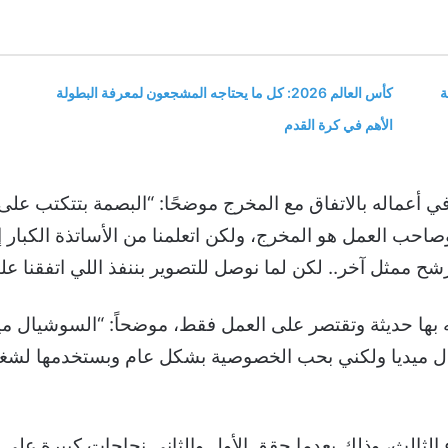
ة
كأس العالم 2026: كل ما يحتاجه المشجعون لمعرفة البطولة
الأهم في كرة القدم
 أعماله بالاتفاق مع المخرج موضحًا: “البصمة بتتكتب على
ا وصاحب العمل هو المخرج، ولكن اتعلمنا من الأساتذة الكب
 ممثل آخر.. لكن لما نوصل للتصوير بننفذ اللي اتفقنا علي
 بها حديثة وتقتصر على العمل فقط، موضحاً: “السوشيال ميدي
ل ميديا ولكني بحب الخصوصية بشكل عام وبستخدمها لشغ
الثالث، وذلك بعدما حقق الأول والثاني نجاحات كبيرة على 