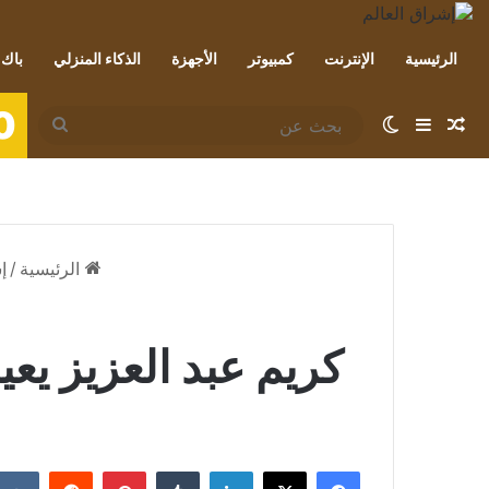
الرئيسية
الإنترنت
كمبيوتر
الأجهزة
الذكاء المنزلي
باك 
0
مقال عشوائي
إضافة عمود جانبي
الوضع المظلم
بحث
عن
الرئيسية
/
إ
كريم عبد العزيز ي
فيسبوك
‫X
لينكدإن
بينتيريست