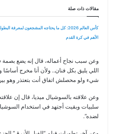
مقالات ذات صلة
كأس العالم 2026: كل ما يحتاجه المشجعون لمعرفة البطول
الأهم في كرة القدم
وعن سبب نجاح أعماله، قال إنه يضع بصمة في
اللي يليق بكل فنان.. ولأن أنا مخرج أساسً
شيء ولو محصلش اتفاق أنت بتعتذر وهو بيرشح
وعن علاقته بالسوشيال ميديا، قال إن علاقته
سلبيات وبقيت أجتهد في استخدام السوشيا
لضده”.
وعن آخر تطورات فيلم “الفيل الأزرق” الجزء 