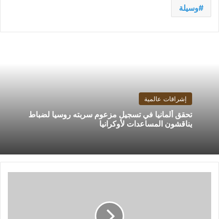
وسيلة
إشراقات عالمية
تحقق ألمانيا في تسجيل مزعوم سربته روسيا لضباط
يناقشون المساعدات لأوكرانيا
اليوم
..
بيراميدز
يخوض
أولى