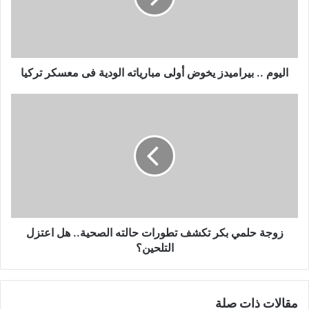
مبارياته
الودية
فى
معسكر
تركيا
اليوم .. بيراميدز يخوض أولى مبارياته الودية فى معسكر تركيا
زوجة
حلمي
بكر
تكشف
تطورات
حالته
الصحية..
هل
اعتزل
التلحين؟
زوجة حلمي بكر تكشف تطورات حالته الصحية.. هل اعتزل
التلحين؟
مقالات ذات صلة