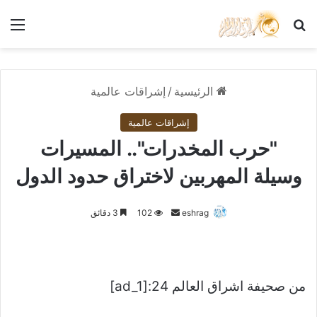
بحث عن
الق
الرئيسية
/
إشراقات عالمية
إشراقات عالمية
"حرب المخدرات".. المسيرات
وسيلة المهربين لاختراق حدود الدول
أرسل
eshrag
102
3 دقائق
بريدا
إلكترونيا
من صحيفة اشراق العالم 24:[ad_1]