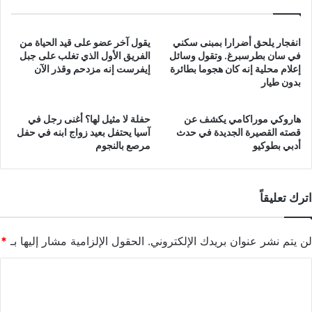
انفجار يلحق أضرارا بمبنى سكني
يقول آخر عضو على قيد الحياة من
في سان بطرسبرغ. وتقول وسائل
الفريق الأول الذي تغلب على جبل
إعلام محلية إنه كان هجوما بطائرة
إيفرست إنه مزدحم وقذر الآن
بدون طيار
هاروكي موراكامي يكشف عن
حفلة لا مثيل لها؟ أغنى رجل في
قصته القصيرة الجديدة في حدث
آسيا يحتفل بعيد زواج ابنه في حفل
أدبي بطوكيو
مرصع بالنجوم
اترك تعليقاً
لن يتم نشر عنوان بريدك الإلكتروني.
الحقول الإلزامية مشار إليها بـ
*
ا
ل
ت