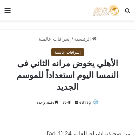
بحث عن
الق
الرئيسية
/
إشراقات عالمية
إشراقات عالمية
الأهلي يخوض مرانه الثاني فى
النمسا اليوم استعداداً للموسم
الجديد
أرسل
eshrag
85
دقيقة واحدة
بريدا
إلكترونيا
من صحيفة اشراق العالم 24:[ad_1]