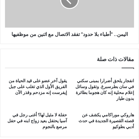
تفقد
الاتصال
مع
اثنين
من
موظفيها
اليمن.. "أطباء بلا حدود" تفقد الاتصال مع اثنين من موظفيها
مقالات ذات صلة
انفجار يلحق أضرارا بمبنى سكني
يقول آخر عضو على قيد الحياة من
في سان بطرسبرغ. وتقول وسائل
الفريق الأول الذي تغلب على جبل
إعلام محلية إنه كان هجوما بطائرة
إيفرست إنه مزدحم وقذر الآن
بدون طيار
هاروكي موراكامي يكشف عن
حفلة لا مثيل لها؟ أغنى رجل في
قصته القصيرة الجديدة في حدث
آسيا يحتفل بعيد زواج ابنه في حفل
أدبي بطوكيو
مرصع بالنجوم