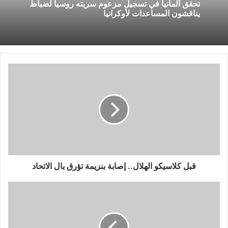
تحقق ألمانيا في تسجيل مزعوم سربته روسيا لضباط
يناقشون المساعدات لأوكرانيا
قبل
كلاسيكو
الهلال..
إصابة
بنزيمة
تؤرق
بال
الاتحاد
قبل كلاسيكو الهلال.. إصابة بنزيمة تؤرق بال الاتحاد
اليمن..
"أطباء
بلا
حدود"