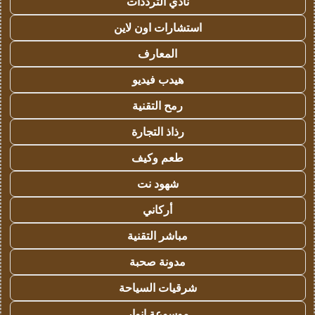
نادي الترددات
استشارات اون لاين
المعارف
هيدب فيديو
رمح التقنية
رذاذ التجارة
طعم وكيف
شهود نت
أركاني
مباشر التقنية
مدونة صحبة
شرقيات السياحة
موسوعة انوار