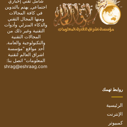
شامل تقني إخباري
اجتماعي, يهتم بالتدوين
في كافة المجالات
ومنها المجال التقني
والذكاء المنزلي وأدوات
التقنية وغير ذلك من
المجالات التقنية
والتكنولوجية والعامة.
أحد مواقع "مؤسسة
اشراق العالم لتقنية
المعلومات" اتصل بنا:
eshrag@eshraag.com
روابط تهمك
الرئيسية
الإنترنت
كمبيوتر