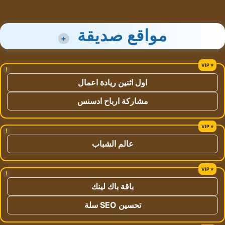
مواقع صديقة
+
!
اول اثنين ريادة اعمال
مشاركة ارباح ادسنس
!
عالم الشباب
!
باقة باك لينك
تحسين SEO سلة