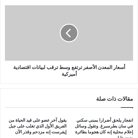
أسعار
المعدن
الأصفر
ترتفع
وسط
ترقب
لبيانات
اقتصادية
أميركية
أسعار المعدن الأصفر ترتفع وسط ترقب لبيانات اقتصادية
أميركية
مقالات ذات صلة
انفجار يلحق أضرارا بمبنى سكني
يقول آخر عضو على قيد الحياة من
في سان بطرسبرغ. وتقول وسائل
الفريق الأول الذي تغلب على جبل
إعلام محلية إنه كان هجوما بطائرة
إيفرست إنه مزدحم وقذر الآن
بدون طيار