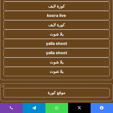
كورة لايف
koora live
كورة لايف
يلا شوت
yalla shoot
yalla shoot
يلا شوت
يلا شوت
!
موقع كورة
!
يسبوك
‫X
واتساب
تيلقرام
ڤايبر