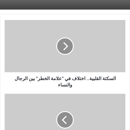
السكتة
القلبية..
اختلاف
في
"علامة
الخطر"
بين
الرجال
والنساء
السكتة القلبية.. اختلاف في "علامة الخطر" بين الرجال
والنساء
لتحسين
حياتك
المهنية..
هذه
الصداقات
يجب