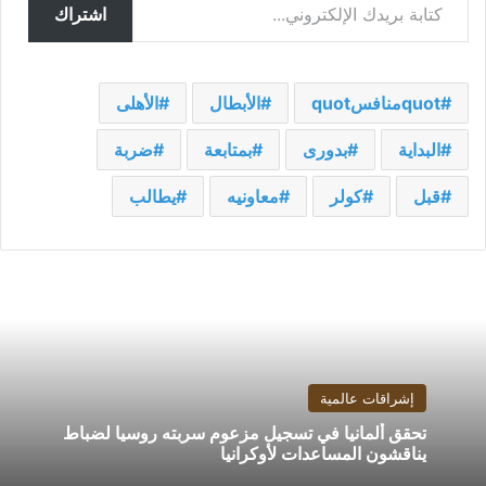
اشتراك
quotمنافسquot
الأبطال
الأهلى
البداية
بدورى
بمتابعة
ضربة
قبل
كولر
معاونيه
يطالب
إشراقات عالمية
تحقق ألمانيا في تسجيل مزعوم سربته روسيا لضباط
يناقشون المساعدات لأوكرانيا