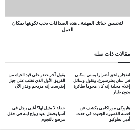
تكوينها
بمكان
العمل
لتحسين حياتك المهنية.. هذه الصداقات يجب تكوينها بمكان
العمل
مقالات ذات صلة
انفجار يلحق أضرارا بمبنى سكني
يقول آخر عضو على قيد الحياة من
في سان بطرسبرغ. وتقول وسائل
الفريق الأول الذي تغلب على جبل
إعلام محلية إنه كان هجوما بطائرة
إيفرست إنه مزدحم وقذر الآن
بدون طيار
هاروكي موراكامي يكشف عن
حفلة لا مثيل لها؟ أغنى رجل في
قصته القصيرة الجديدة في حدث
آسيا يحتفل بعيد زواج ابنه في حفل
أدبي بطوكيو
مرصع بالنجوم