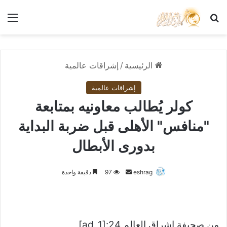
بحث عن
الق
الرئيسية
/
إشراقات عالمية
إشراقات عالمية
كولر يُطالب معاونيه بمتابعة
"منافس" الأهلى قبل ضربة البداية
بدورى الأبطال
أرسل
eshrag
97
دقيقة واحدة
بريدا
إلكترونيا
من صحيفة اشراق العالم 24:[ad_1]