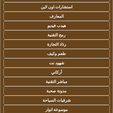
استشارات اون لاين
المعارف
هيدب فيديو
رمح التقنية
رذاذ التجارة
طعم وكيف
شهود نت
أركاني
مباشر التقنية
مدونة صحبة
شرقيات السياحة
موسوعة انوار