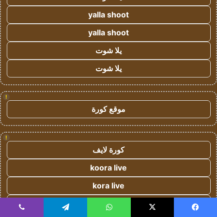
yalla shoot
yalla shoot
يلا شوت
يلا شوت
!
موقع كورة
!
كورة لايف
koora live
kora live
koora live
يسبوك
‫X
واتساب
تيلقرام
ڤايبر