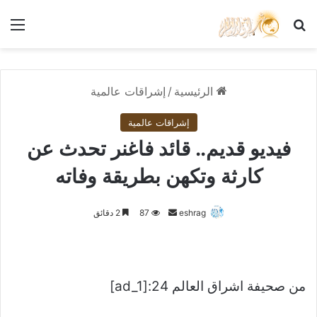
بحث عن
الق
الرئيسية
/
إشراقات عالمية
إشراقات عالمية
فيديو قديم.. قائد فاغنر تحدث عن
كارثة وتكهن بطريقة وفاته
أرسل
eshrag
87
2 دقائق
بريدا
إلكترونيا
من صحيفة اشراق العالم 24:[ad_1]