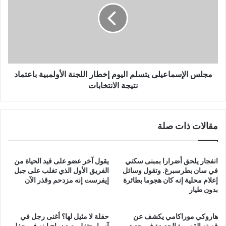
اليوم
إخطار
اللجنة
الأولمبية
باعتماد
نتيجة
الانتخابات
مجلس الإسماعيلى يتسلم اليوم إخطار اللجنة الأولمبية باعتماد
نتيجة الانتخابات
مقالات ذات صلة
انفجار يلحق أضرارا بمبنى سكني
يقول آخر عضو على قيد الحياة من
في سان بطرسبرغ. وتقول وسائل
الفريق الأول الذي تغلب على جبل
إعلام محلية إنه كان هجوما بطائرة
إيفرست إنه مزدحم وقذر الآن
بدون طيار
هاروكي موراكامي يكشف عن
حفلة لا مثيل لها؟ أغنى رجل في
قصته القصيرة الجديدة في حدث
آسيا يحتفل بعيد زواج ابنه في حفل