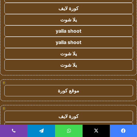
كورة لايف
يلا شوت
yalla shoot
yalla shoot
يلا شوت
يلا شوت
!
موقع كورة
!
كورة لايف
koora live
يسبوك
‫X
واتساب
تيلقرام
ڤايبر