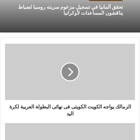
تحقق ألمانيا في تسجيل مزعوم سربته روسيا لضباط
يناقشون المساعدات لأوكرانيا
الزمالك
يواجه
الكويت
الكويتى
فى
نهائى
البطولة
العربية
لكرة
اليد
الزمالك يواجه الكويت الكويتى فى نهائى البطولة العربية لكرة
اليد
مجلس
الإسماعيلى
يتسلم