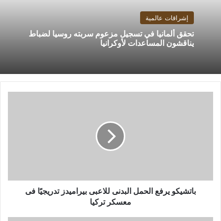
إشراقات عالمية
تحقق ألمانيا في تسجيل مزعوم سربته روسيا لضباط
يناقشون المساعدات لأوكرانيا
باتشيكو
يرفع
الحمل
البدنى
للاعبى
بيراميدز
تدريجيًا
فى
معسكر
تركيا
باتشيكو يرفع الحمل البدنى للاعبى بيراميدز تدريجيًا فى
معسكر تركيا