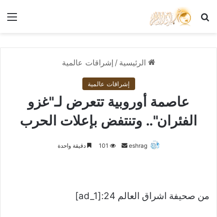
بحث عن
الق
الرئيسية
/
إشراقات عالمية
إشراقات عالمية
عاصمة أوروبية تتعرض لـ"غزو
الفئران".. وتنتفض بإعلات الحرب
أرسل
eshrag
101
دقيقة واحدة
بريدا
إلكترونيا
من صحيفة اشراق العالم 24:[ad_1]