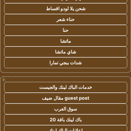
شحن يلا لودو اقساط
حناء شعر
حنا
ماتشا
شاي ماتشا
شدات ببجي تمارا
!
خدمات الباك لينك والجيست
guest post مقال ضيف
سوق العرب
باك لينك باقة 20
اعلانات الباك لينك