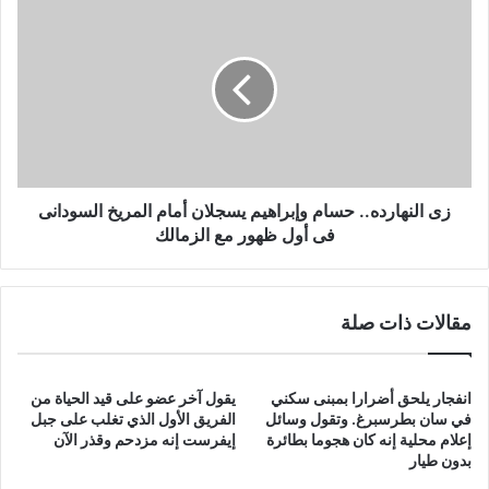
زى
النهارده..
حسام
وإبراهيم
يسجلان
أمام
المريخ
السودانى
فى
أول
زى النهارده.. حسام وإبراهيم يسجلان أمام المريخ السودانى
ظهور
فى أول ظهور مع الزمالك
مع
الزمالك
مقالات ذات صلة
انفجار يلحق أضرارا بمبنى سكني
يقول آخر عضو على قيد الحياة من
في سان بطرسبرغ. وتقول وسائل
الفريق الأول الذي تغلب على جبل
إعلام محلية إنه كان هجوما بطائرة
إيفرست إنه مزدحم وقذر الآن
بدون طيار