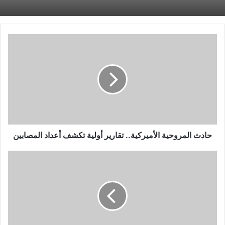
حادث
المروحية
الأميركية..
تقارير
أولية
تكشف
أعداد
المصابين
حادث المروحية الأميركية.. تقارير أولية تكشف أعداد المصابين
قتلى
وجرحى
في
قصف
متبادل
شمال
غربي