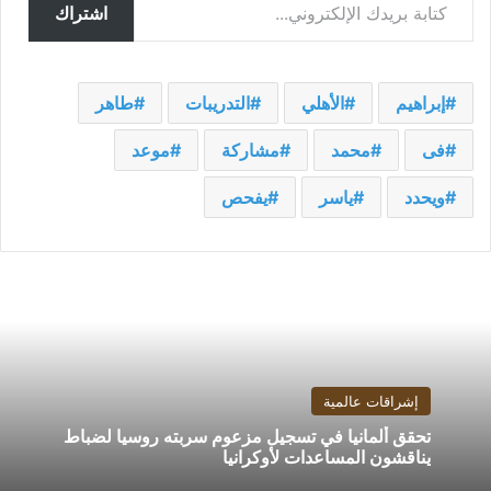
اشتراك
إبراهيم
الأهلي
التدريبات
طاهر
فى
محمد
مشاركة
موعد
ويحدد
ياسر
يفحص
إشراقات عالمية
تحقق ألمانيا في تسجيل مزعوم سربته روسيا لضباط
يناقشون المساعدات لأوكرانيا