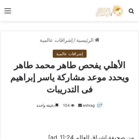
بحث عن
الق
الرئيسية
/
إشراقات عالمية
إشراقات عالمية
الأهلي يفحص طاهر محمد طاهر
ويحدد موعد مشاركة ياسر إبراهيم
فى التدريبات
أرسل
eshrag
104
دقيقة واحدة
بريدا
إلكترونيا
من صحيفة اشراق العالم 24:[ad_1]