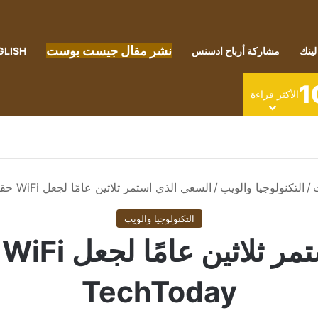
نشر مقال جيست بوست
لينك
مشاركة أرباح ادسنس
GLISH
1
الأكثر قراءة
ت
/
التكنولوجيا والويب
/
السعي الذي استمر ثلاثين عامًا لجعل WiFi حقيقة اتصال – TechToday
التكنولوجيا والويب
ا
TechToday