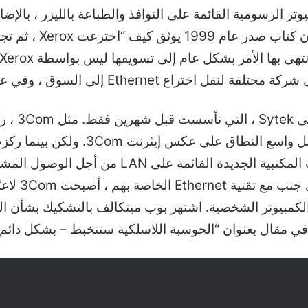
بـ “bling the Future
تطوير برامجها الخاصة التي تدعم التطبيقات المكتب
والطابعات. م