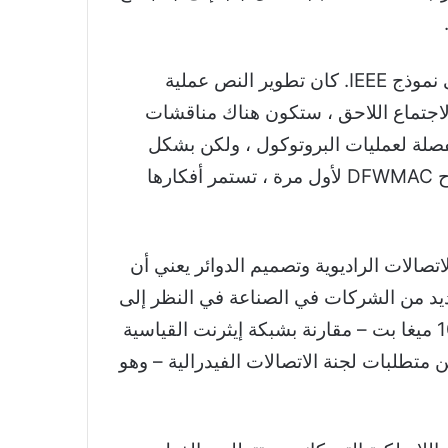
كانت المسودة الأولى لأقسام MAC هي في الأساس إعادة تنسيق مواصفات DFWMAC الخاصة بنا إلى نموذج IEEE. كان تطوير النص عملية
تهم ، وفي الاجتماع اللاحق ، ستكون هناك مناقشات
صلة لعمليات البروتوكول ، ولكن بشكل
عام ، تم ترك الإطار المفاهيمي لـ DFWMAC كما هو. في الواقع ، بعد ما يقرب من ثلاثين عامًا من اقتراح DFWMAC لأول مرة ، تستمر أفكارها
صالات الراديوية وتصميم الدوائر يعني أن
يجابت في مسودة المعيار. بدأت العديد من الشركات في الصناعة في النظر إلى
سرعات أعلى حتى قبل اعتماد المعيار الأصلي رسميًا في عام 1997. وقد أصبح تحقيق سرعة أكبر من 10 ميغا بت – مقارنة بشبكة إيثرنت القياسية
 متطلبات لجنة الاتصالات الفيدرالية – وهو