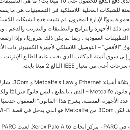
الأسرع هو الأفضل دائمًا ، بالطبع ، ولكن ما الذي دفع الد
 المهيمنة للشبكات المحلية اللاسلكية في التسعينيات هي ما ي
 المحمولة يدويًا لإدارة المخزون. تم تثبيت هذه الشبكات ال
 في ذلك الأجهزة والبرامج والتطبيقات والتدريب والدعم ، و
دة لهذه التطبيقات العمودية ، ربما لم يكن ذلك ضروريًا ، وإذا ا
سوق “الأفقي” – التوصيل اللاسلكي لأجهزة الكمبيوتر ذات ال
لى سوق أتمتة المكاتب الذي يغلب عليه الطابع الإيثرنت ، م
معيار IEEE البالغ 2 ميغا بايت.
يشتهر ob Metcalfe
الكفاية وسيكون سببًا لشهرته بحد ذاته. ينص قانون Metcalfe – الذي ، بالطب
عدد الأجهزة المتصلة. يشرح هذا “القانون” المعقول حدسيًا 
 في هذه اللحظة.
اخت