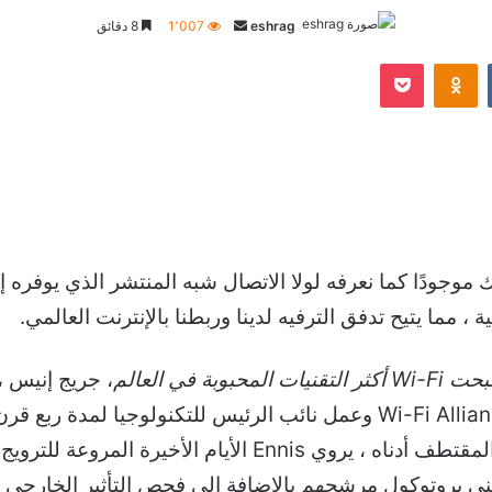
أرسل
eshrag
1٬007
8 دقائق
بريدا
Odnoklassniki
‫Pocket
إلكترونيا
ة ، مما يتيح تدفق الترفيه لدينا وربطنا بالإنترنت العالمي.
ة في العالم
، جريج إنيس ،
الأساس التقني لتقنية WiFi قبل تأسيس Wi-Fi Alliance وعمل نائب الرئيس للتك
المحبط) لهذا. الآن التكنولوجيا اليومية. في المقتطف أدناه ، ي
IEEE 802 في النهاية بتبني بروتوكول مرشحهم بالإضافة إلى فحص التأثي