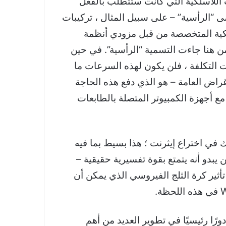
فع للحصول على 10 ميغا بت؟ ما هي التطبيقات اللاسلكية التي كانت ستتطلب بالفعل
سمى “الرأسية” – على سبيل المثال ، تركيبات
لاسلكية المتخصصة من قبل مزودي أنظمة
من هنا جاءت التسمية “الرأسية”. في حين
رتفعت التكلفة ، فلن يكون لهذه السرعات ما
أغراض العامة – هو الذي دفع هذه الحاجة
ع أجهزة الكمبيوتر المتصلة بالطابعات
B في صناعة الكمبيوتر بثلاثة أشياء: Ethernet و Metcalfe’s Law و 3Com. شارك في اختراع إيثرنت ؛ هذا بسيط بما فيه
ع ، ليس قانونًا فيزيائيًا ولكن يبدو أنه يتمتع بقوة تفسيرية حقيقية –
تأثير كرة الثلج الفيروسي الذي يمكن أن
رع Metcalfe شبكة Ethernet أثناء عمله في PARC ، مركز أبحاث Xerox Palo Alto. لعبت PARC دورًا رئيسيًا في تطوير العديد من أهم