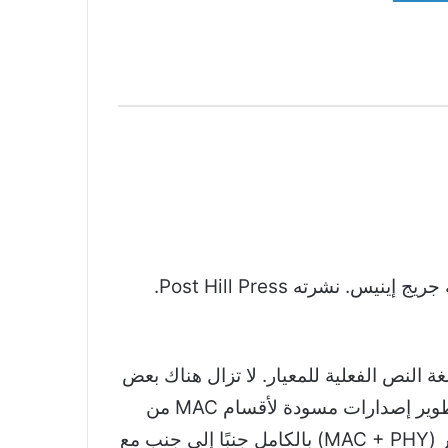
(ج) 2023 بواسطة جريج إينيس. نشرته Post Hill Press.
لى عملية مدروسة للموافقة على لغة النص الفعلية للمعيار. لا تزال هناك بعض
الثغرات الكبيرة التي يجب سدها – والأهم من ذلك هو نظام التشفير – لكن اللجنة استقرت في روتين تطوير إصدارات مسودة لأقسام MAC من
المستند القياسي النهائي. في اجتماع يناير 1994 في سان خوسيه ، تم اختياري لأكون محررًا تقنيًا لمعيار (MAC + PHY) بالكامل جنبًا إلى جنب مع