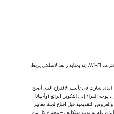
لم يكن العالم الحديث لتكنولوجيا المستهلك موجودًا كما نعرفه لولا الاتصال شبه المنتشر الذي يوفره إنترنت Wi-Fi. إنه بمثابة رابط لاسلكي يربط
 الذي شارك في تأليف الاقتراح الذي أصبح
نولوجيا لمدة ربع قرن ، يوجه القراء إلى التكوين الرائع (وأحيانًا
روي Ennis الأيام الأخيرة المروعة للترويج والعروض التقديمية قبل إقناع لجنة معايير
ر الخارجي الذي قام به بوب ميتكالف – مخترع كل من