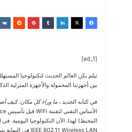
فيسبوك
‫X
لينكدإن
بينتيريست
[ad_1]
تي
بين أجهزتنا المحمولة والأجهزة المنزلية الذكي
في كتابه الجديد ،
ما وراء كل مكان: كيف أصبحت Wi-Fi أكثر التقنيات المحبوب
.11 Wireless LAN