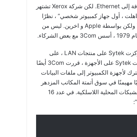
التقنيات الحالية ، بما في ذلك واجهات الكمبيوتر الرسومية القائمة على النوافذ والطباعة بالليزر ، بالإضافة إلى Ethernet. لكن شركة Xerox تشتهر
Fum” ، وهو أيضًا عنوان كتاب صدر عام 1999 يوثق كيف “اخترعت Xerox ، ثم تجاهلت ، أول جهاز كمبيوتر شخصي” ، نظرًا
لأن الابتكارات التي تم تطويرها في PARC انتهى بها الأمر بشكل عام إلى تسويقها ليس بواسطة Xerox ولكن بواسطة Apple و اخرين. ليس من
كان هذا هو نفس العام الذي انضممت فيه إلى Sytek ، التي تأسست قبل شهرين فقط. مثل 3Com ، ركزت Sytek على منتجات LAN ، على
الرغم من أنها تعتمد على تقنية تلفزيون الكابل واسع النطاق على عكس إيثرنت 3Com. ولكن بينما ركزت Sytek على الأجهزة ، قررت 3Com أيضًا
ية الجديدة القائمة على LAN من أجل الوصول المشترك لأجهزة الكمبيوتر إلى ملفات البيانات
ع منتجات البرامج هذه جنبًا إلى جنب مع تقنية Ethernet الخاصة بهم ، أصبحت 3Com لاعبًا مهيمنًا في سوق أتمتة المكاتب المزدهر
خلال التسعينيات التي أعقبت إدخال أجهزة الكمبيوتر الشخصية. اشتهر بوب ميتكالف بالتشكيك بشأن الشبكات المحلية اللاسلكية. في عدد 16