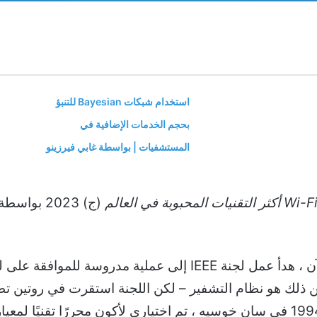
استخدام شبكات Bayesian للتنبؤ
بحجم الخدمات الإضافية في
المستشفيات | بواسطة غابي فيرزينو
مع اختيار مؤسسة DFWMAC الخاصة بنا الآن ، هدأ عمل لجنة IEEE إ