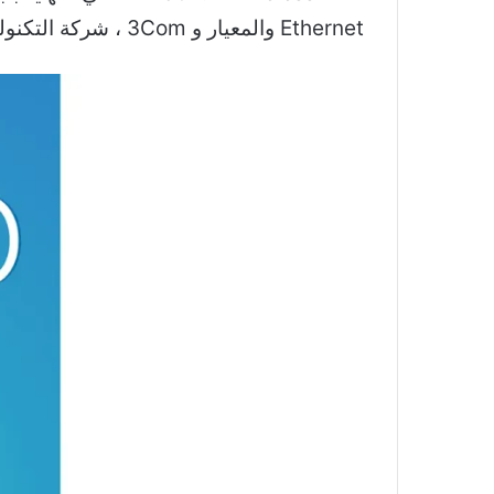
Ethernet والمعيار و 3Com ، شركة التكنولوجيا – ظهرت في نهاية المطاف لشبكة Wi-Fi.