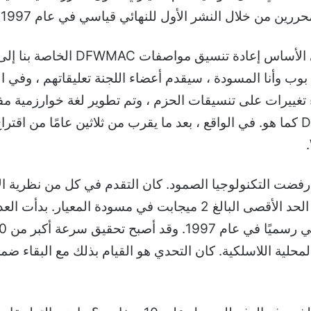
 معايير IEEE: عندما أكمل بوب وأنا المسودة ، سيقدم أعضاء اللجنة تعليقا
غييرات على تنسيقات الحزم ، وتم تطوير لغة خوارزمية مف
رفضت التكنولوجيا الصمود. كان التقدم في كل من نظرية الات
السرعات الأعلى قد تكون ممكنة بما يتجاوز الحد الأقصى البالغ 2 م
حلية اللاسلكية. كان التحدي هو القيام بذلك مع البقاء ضمن