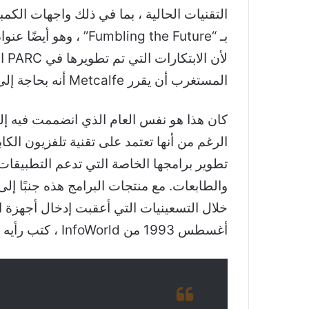
المستغرب أن يقرر Metcalfe أنه بحاجة إلى شركة مختلفة لنقل اختراع Ethernet إلى السوق ، وفي عام 1979 ، أسس 3Com مع بعض الشركاء.
أغسطس 1993 من InfoWorld ، كتب رأيه في مقال بعنوان “الحوسبة اللاسلكية ستتخبط – بشكل دائم”: