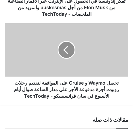
تفكر إندونيسيا في الحصول على الإنترنت عبر الأقمار الصناعية
Elon
من Elon Musk من أجل puskesmas والمزيد من
Musk
الملخصات - TechToday
من
أجل
تحصل
puskesmas
Waymo
والمزيد
و
من
Cruise
الملخصات
على
-
الموافقة
TechToday
لتقديم
رحلات
روبوت
أجرة
تحصل Waymo و Cruise على الموافقة لتقديم رحلات
مدفوعة
روبوت أجرة مدفوعة الأجر على مدار الساعة طوال أيام
الأجر
الأسبوع في سان فرانسيسكو - TechToday
على
مدار
الساعة
طوال
مقالات ذات صلة
أيام
الأسبوع