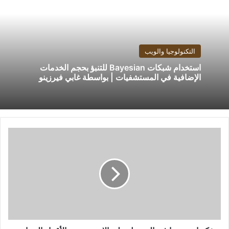
التكنولوجيا والويب
استخدام شبكات Bayesian للتنبؤ بحجم الخدمات
الإضافية في المستشفيات | بواسطة غابي فيرزينو
تفكر
إندونيسيا
في
الحصول
على
الإنترنت
عبر
الأقمار
الصناعية
من