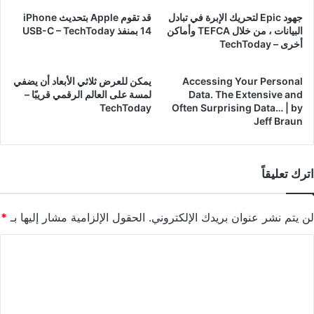
في
جهود Epic لتحريك الإبرة في تبادل
قد تقوم Apple بتحديث iPhone
سان
البيانات ، من خلال TEFCA وأماكن
14 بمنفذ USB-C – TechToday
فرانسيسكو
أخرى – TechToday
-
TechToday
Accessing Your Personal
يمكن للعرض ثلاثي الأبعاد أن يضفي
Data. The Extensive and
لمسة على العالم الرقمي قريبًا –
TechToday
Often Surprising Data… | by
Jeff Braun
اترك تعليقاً
لن يتم نشر عنوان بريدك الإلكتروني.
الحقول الإلزامية مشار إليها بـ
*
ا
ل
ت
ع