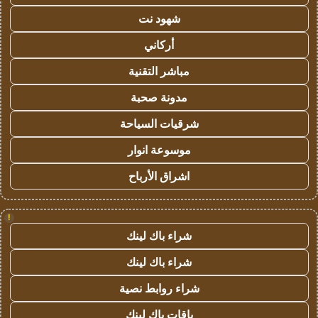
شهود نت
أركاني
مباشر التقنية
مدونة صحبة
شرقيات السياحة
موسوعة انوار
اشراق الأرباح
!
شراء باك لينك
شراء باك لينك
شراء روابط نصية
باقات باك لينك