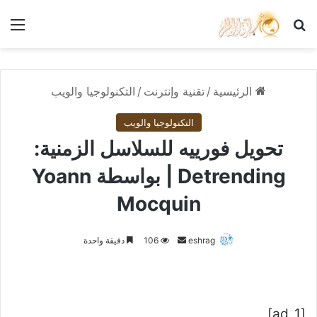
بحث عن
الق
الرئيسية
/
تقنية وإنترنت
/
التكنولوجيا والويب
التكنولوجيا والويب
تحويل فورييه للسلاسل الزمنية:
Detrending | بواسطة Yoann
Mocquin
أرسل
eshrag
106
دقيقة واحدة
بريدا
إلكترونيا
[ad_1]