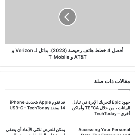
خطط
هاتف
رخيصة
(2023):
بدائل
لـ
Verizon
و
أفضل 4 خطط هاتف رخيصة (2023): بدائل لـ Verizon و
AT&T
AT&T و T-Mobile
و
T-
Mobile
مقالات ذات صلة
جهود Epic لتحريك الإبرة في تبادل
قد تقوم Apple بتحديث iPhone
البيانات ، من خلال TEFCA وأماكن
14 بمنفذ USB-C – TechToday
أخرى – TechToday
Accessing Your Personal
يمكن للعرض ثلاثي الأبعاد أن يضفي