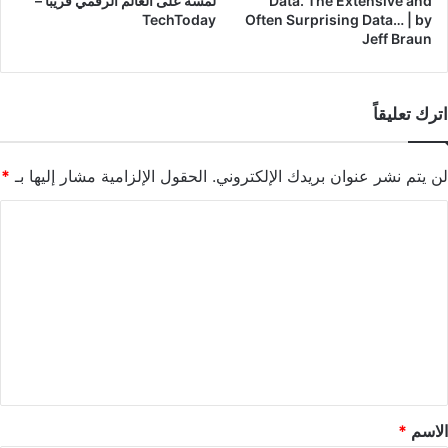
Data. The Extensive and
لمسة على العالم الرقمي قريبًا –
TechToday
Often Surprising Data… | by
Jeff Braun
اترك تعليقاً
لن يتم نشر عنوان بريدك الإلكتروني.
الحقول الإلزامية مشار إليها بـ
*
ا
ل
ت
ع
ل
ي
ق
*
الاسم
*