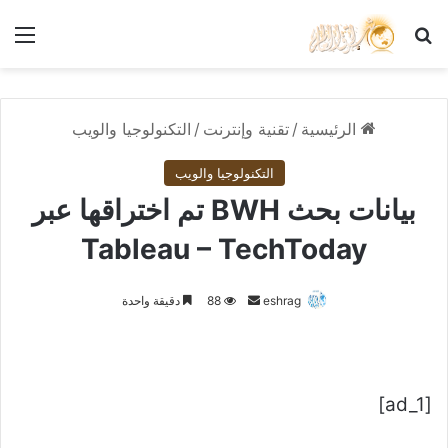
بحث عن
الق
الرئيسية
/
تقنية وإنترنت
/
التكنولوجيا والويب
التكنولوجيا والويب
بيانات بحث BWH تم اختراقها عبر
Tableau – TechToday
أرسل
eshrag
88
دقيقة واحدة
بريدا
إلكترونيا
[ad_1]