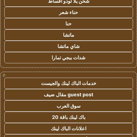
شحن يلا لودو اقساط
حناء شعر
حنا
ماتشا
شاي ماتشا
شدات ببجي تمارا
!
خدمات الباك لينك والجيست
guest post مقال ضيف
سوق العرب
باك لينك باقة 20
اعلانات الباك لينك