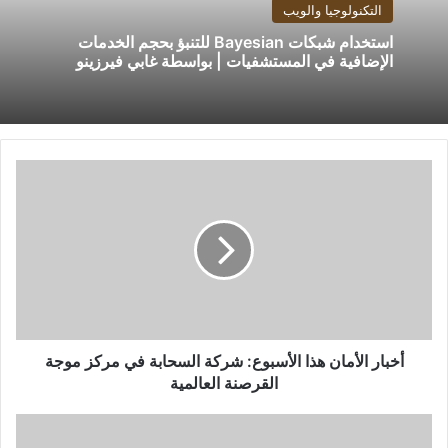
التكنولوجيا والويب
استخدام شبكات Bayesian للتنبؤ بحجم الخدمات
الإضافية في المستشفيات | بواسطة غابي فيرزينو
أخبار
الأمان
هذا
الأسبوع:
شركة
السحابة
في
مركز
موجة
القرصنة
أخبار الأمان هذا الأسبوع: شركة السحابة في مركز موجة
العالمية
القرصنة العالمية
أفضل
4