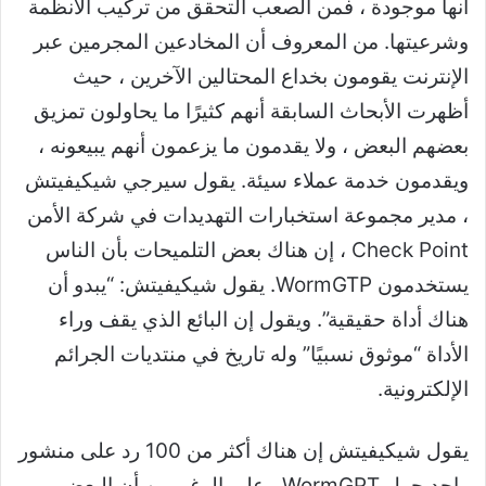
أنها موجودة ، فمن الصعب التحقق من تركيب الأنظمة
وشرعيتها. من المعروف أن المخادعين المجرمين عبر
الإنترنت يقومون بخداع المحتالين الآخرين ، حيث
أظهرت الأبحاث السابقة أنهم كثيرًا ما يحاولون تمزيق
بعضهم البعض ، ولا يقدمون ما يزعمون أنهم يبيعونه ،
ويقدمون خدمة عملاء سيئة. يقول سيرجي شيكيفيتش
، مدير مجموعة استخبارات التهديدات في شركة الأمن
Check Point ، إن هناك بعض التلميحات بأن الناس
يستخدمون WormGTP. يقول شيكيفيتش: “يبدو أن
هناك أداة حقيقية”. ويقول إن البائع الذي يقف وراء
الأداة “موثوق نسبيًا” وله تاريخ في منتديات الجرائم
الإلكترونية.
يقول شيكيفيتش إن هناك أكثر من 100 رد على منشور
واحد حول WormGPT ، على الرغم من أن البعض