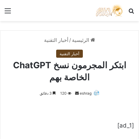
بحث عن
الق
الرئيسية
/
أخبار التقنية
أخبار التقنية
ابتكر المجرمون نسخ ChatGPT
الخاصة بهم
أرسل
eshrag
120
3 دقائق
بريدا
إلكترونيا
[ad_1]