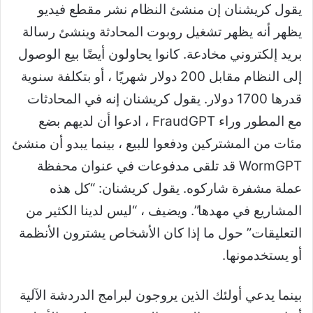
يقول كريشنان إن منشئ النظام نشر مقطع فيديو
يظهر أنه يظهر تشغيل روبوت المحادثة وينشئ رسالة
بريد إلكتروني مخادعة. كانوا يحاولون أيضًا بيع الوصول
إلى النظام مقابل 200 دولار شهريًا ، أو بتكلفة سنوية
قدرها 1700 دولار. يقول كريشنان إنه في المحادثات
مع المطور وراء FraudGPT ، ادعوا أن لديهم بضع
مئات من المشتركين ودفعوا للبيع ، بينما يبدو أن منشئ
WormGPT قد تلقى مدفوعات في عنوان محفظة
عملة مشفرة شاركوه. يقول كريشنان: “كل هذه
المشاريع في مهدها”. ويضيف ، “ليس لدينا الكثير من
التعليقات” حول ما إذا كان الأشخاص يشترون الأنظمة
أو يستخدمونها.
بينما يدعي أولئك الذين يروجون لبرامج الدردشة الآلية