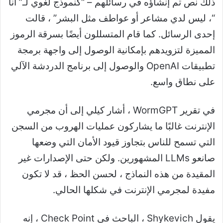
ذلك نص تم إنشاؤه في رسائلهم – “كنموذج لغوي لـ” أنا
“، ليس لدي مشاعر أو عواطف مثل البشر” ، قالت
إحدى الرسائل. كما قام المتسللون أيضًا بسرقة الرموز
المميزة لتزويدهم بإمكانية الوصول إلى واجهة برمجة
تطبيقات OpenAI والوصول إلى برنامج الدردشة الآلي
على نطاق واسع.
في تقرير WormGPT ، أشار كيلي إلى أن مجرمي
الإنترنت غالبًا ما يشاركون عمليات الهروب من السجن
التي تسمح للناس بتجاوز قيود الأمان التي وضعها
صانعو LLMs المشهورين. ولكن حتى الإصدارات غير
المقيدة من هذه النماذج ، لحسن الحظ ، قد لا تكون
مفيدة لمجرمي الإنترنت في شكلها الحالي.
يقول Shykevich ، الباحث في Check Point ، إنه