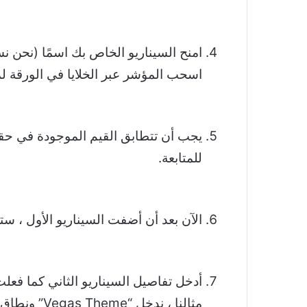
امنح السيناريو الخاص بك اسمًا (نحن نست
اسحب المؤشر عبر الخلايا في الورقة لملء
يجب أن تتطابق القيم الموجودة في حقل “
للمتابعة.
الآن بعد أن أضفت السيناريو الأول ، ستراه مدرجًا في Scenario Manager. حدد “إضا
أدخل تفاصيل السيناريو الثاني كما فعلت 
مثالنا ، ندخل “Vegas Theme” ونطاق الخلايا نفسه ، من B2 إلى B6 ، لرؤية المقارنة في المكان بسهولة.