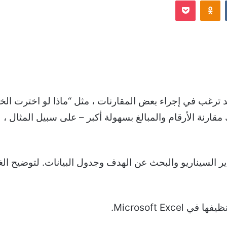
Odnoklassniki
‫Pocket
إلكترونيا
حليل بياناتك في Microsoft Excel ، قد ترغب في إجراء بعض المقارنات ، مثل “ماذا 
Wha المضمنة في Excel ، يمكنك مقارنة الأرقام والمبالغ بسهولة أكبر – على س
ن أدوات تحليل What-If في Excel مدير السيناريو والبحث عن الهدف وجدول البيا
Microsoft Exc.