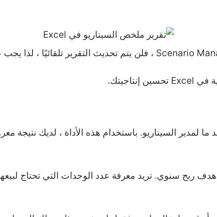
نتاجيتك.
 معاكس إلى حد ما لمدير السيناريو. باستخدام هذه الأداة ، لديك نت