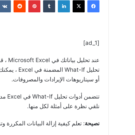
فيسبوك
‫X
لينكدإن
بينتيريست
[ad_1]
عند ت
تحليل t-If
أو سيناريوهات الإيرادات والمصروفات.
تتضم
نلقي نظرة على أمثلة لكل منها.
نصيحة
: تعلم كيفية إزالة البيانات المكررة وتنظيفها في el