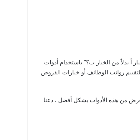
لو اخترت الخيار أ بدلاً من الخيار ب؟” باستخدام أدوات
بيل المثال ، لتقييم رواتب الوظائف أو خيارات القروض
نات. لتوضيح الغرض من هذه الأدوات بشكل أفضل ، دعنا