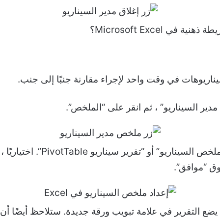
ي Microsoft Excel؟
ريوهات في وقت واحد لإجراء مقارنة جنبًا إلى جنب.
 مدير السيناريو” ، ثم انقر على “الملخص”.
اختر نوع التقرير الذي تريد عرض
وق “موافق”.
 يضع التقرير في علامة تبويب ورقة جديدة. ستلاحظ أيضًا أن ا