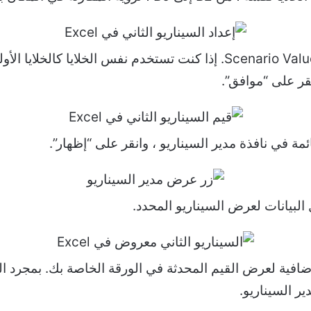
أدخل قيم السيناريو الثاني في نافذة Scenario Values. إذا كنت تستخدم نف
قر على “موافق”.
مة في نافذة مدير السيناريو ، وانقر على “إظهار”.
لبيانات لعرض السيناريو المحدد.
افية لعرض القيم المحدثة في الورقة الخاصة بك. بمجرد ال
ر السيناريو.