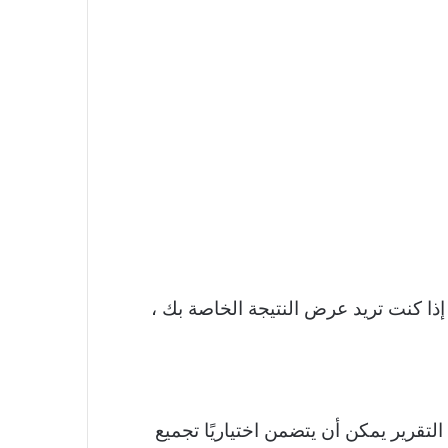
ه: إما “ملخص السيناريو” أو “تقرير سيناريو PivotTable”. اختياريًا ، إذا كنت تريد عرض النتيجة الخاصة بك ،
لتقرير يمكن أن يتضمن اختياريًا تجميع