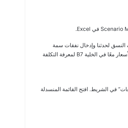
يف النسق لحدثنا وإدخال نفقات سمة
الشاطئ الخاصة بنا في الخلايا من A2 إلى A6 وتكاليفها في الخلايا من B2 إلى B6. نقوم بإضافة الأسعار معًا في الخلية B7 لمعرفة التكلفة
بيانات” وقسم “التوقعات” في الشريط. افتح القائمة المنسدلة