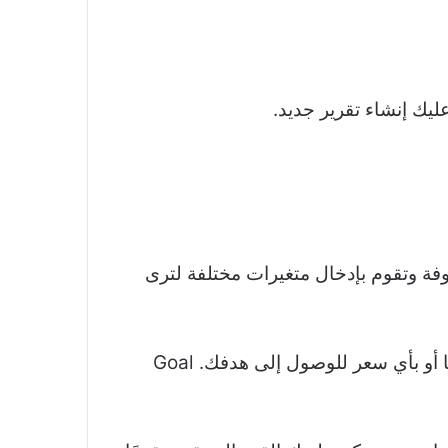
يجة معروفة وتقوم بإدخال متغيرات مختلفة لترى
على سبيل المثال ، ربما تبيع منتجات ولديك هدف ربح سنوي. تريد معرفة عدد الوحدات التي تحتاج لبيعها أو بأي سعر للوصول إلى هدفك. Goal