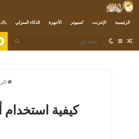
الرئيسية
الإنترنت
كمبيوتر
الأجهزة
الذكاء المنزلي
باك 
0
مقال عشوائي
إضافة عمود جانبي
الوضع المظلم
بحث
عن
الرئ
كيفية استخدام أدوات ت