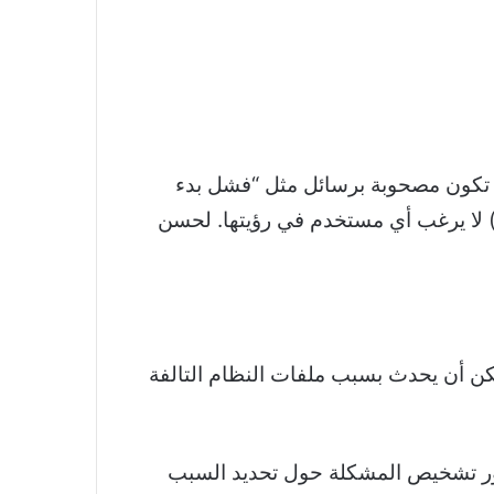
ما تكون مصحوبة برسائل مثل “فشل بدء
شغيل Windows” أو “يحتاج جهاز الكمبيوتر الخاص بك إلى الإصلاح” ، إنها شاشة زرقاء للموت (BSOD) لا يرغب أي مستخدم في رؤيتها. لحسن
لب بعد فشل دورة التمهيد على جهاز Windows الخاص بك. يمكن أن يحدث بسبب ملفات النظام التالفة
حديثًا. وبالتالي ، يتمحور تشخيص المشكلة حول تحديد السبب