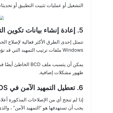
التشغيل أو عمليات تثبيت التطبيق أو تحديثات Windows التي ربما تكون قد أفسدت نظ
5. إعادة إنشاء بيانات تكوين التمهيد
تتمثل إحدى الطرق الأكثر فعالية لإصلاح الخطأ 0xc000000f
Windows ملفات ترتيب التمهيد التي قد تؤدي إلى حدوث بعض التعارضات وتمنع النظام من التمهيد بشكل طبيعي.
يمكن أن يتسبب ملف 
ظهور مشكلات إضافية.
6. تعطيل التمهيد الآمن في BIOS
يجب أن تستهدفها هو “التمهيد الآمن” ، وال