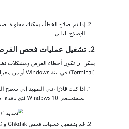
إذا تم إصلاح الخطأ ، يمكنك محاولة
إصل
الإصلاح التالي.
2. تشغيل عمليات فحص القرص ونظام الملفات
(Terminal) في بيئة Windows أو من محرك استرداد Windows.
لمستخدمي Windows 10 فتح نافذة “موجه الأوامر” عن طريق اختيار خيار “تشغيل كمسؤول”.
قم بتشغيل عمليات فحص Chkdsk و SFC