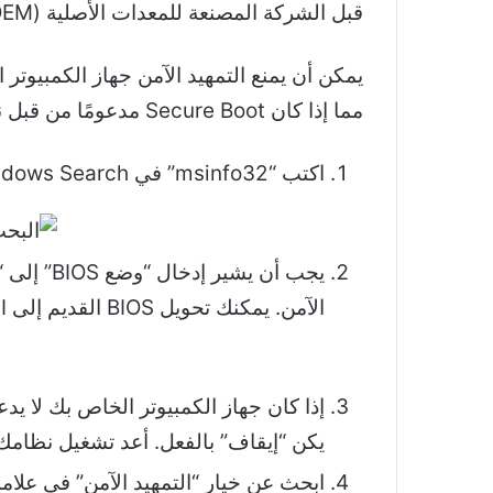
قبل الشركة المصنعة للمعدات الأصلية (OEM).
مما إذا كان Secure Boot مدعومًا من قبل نظامك.
اكتب “msinfo32” في Windows Search وانقر على “معلومات النظام”.
الآمن. يمكنك
تحويل BIOS القديم إلى UEFI
إذا كان جهاز الكمبيوتر الخاص بك لا يدع
يكن “إيقاف” بالفعل. أعد تشغيل نظامك وأد
ابحث عن خيار “التمهيد الآمن” في علامة ا