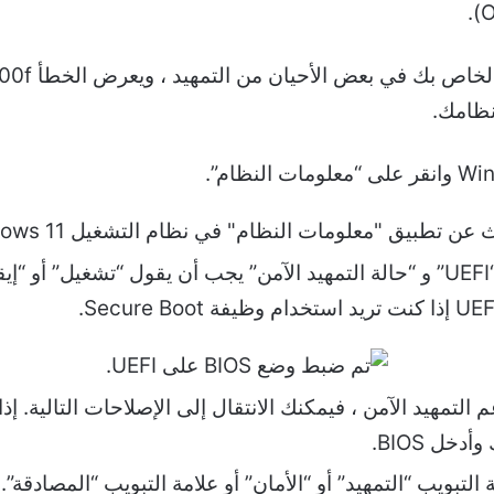
يجب أن يشير إدخال “وضع BIOS” إلى “UEFI” و “حالة التمهيد الآمن” يجب أن يق
إذا كنت تريد استخدام وظيفة Secure Boot.
م التمهيد الآمن ، فيمكنك الانتقال إلى الإصلاحات التالية. إ
خل BIOS.
لتبويب “التمهيد” أو “الأمان” أو علامة التبويب “المصادقة”.