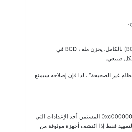
بالكامل. يخزن ملف BCD في
هيئة النظام غير الصحيحة” ، لذا فإن إصلاحه سيمنع
إذا لم تنجح أي من الإصلاحات المذكورة أعلاه معك ، فيمكنك محاولة تعديل BIOS الخاص بك لحل خطأ 0xc000000f المستمر. أحد الإعدادات التي
التمهيد فقط إذا اكتشف أجهزة موثوقة من