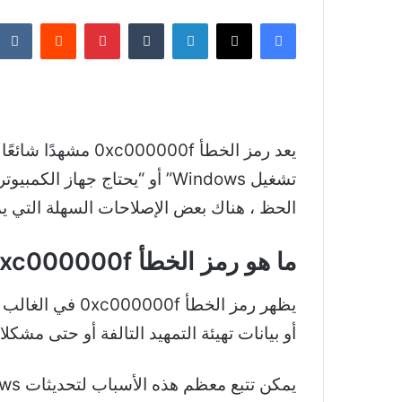
فيسبوك
‫X
لينكدإن
بينتيريست
يعد رمز الخطأ 0xc000000f مشهدًا شائعًا على أجهزة الكمبيوتر التي تعمل بنظام
الحظ ، هناك بعض الإصلاحات السهلة التي ي
ما هو رمز الخطأ 0xc000000f؟
أو بيانات تهيئة التمهيد التالفة أو حتى مشكلا