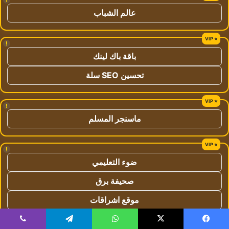
عالم الشباب
!
باقة باك لينك
تحسين SEO سلة
!
ماسنجر المسلم
!
ضوء التعليمي
صحيفة برق
موقع اشراقات
موقع اشراق اون لاين
يسبوك
‫X
واتساب
تيلقرام
ڤايبر