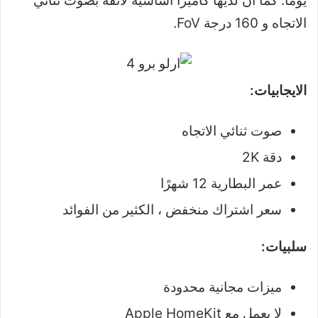
يومًا. كما أن لديها كاميرا أساسية لائقة بصوت ثنائي
الاتجاه و 160 درجة FoV.
الايجابيات:
صوت ثنائي الاتجاه
دقة 2K
عمر البطارية 12 شهرًا
سعر اشتراك منخفض ، الكثير من الفوائد
سلبيات:
ميزات مجانية محدودة
لا يعمل مع Apple HomeKit