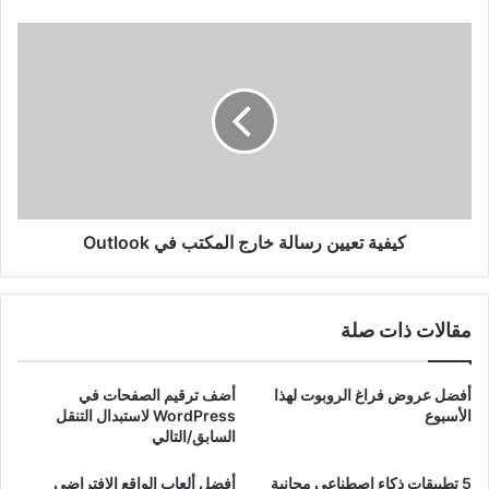
كيفية
تعيين
رسالة
خارج
المكتب
في
Outlook
كيفية تعيين رسالة خارج المكتب في Outlook
مقالات ذات صلة
أفضل عروض فراغ الروبوت لهذا
أضف ترقيم الصفحات في
الأسبوع
WordPress لاستبدال التنقل
السابق/التالي
5 تطبيقات ذكاء اصطناعي مجانية
أفضل ألعاب الواقع الافتراضي