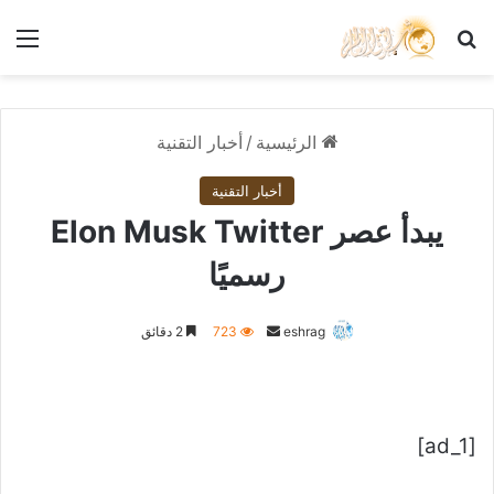
بحث عن
الق
الرئيسية
/
أخبار التقنية
أخبار التقنية
يبدأ عصر Elon Musk Twitter
رسميًا
أرسل
eshrag
723
2 دقائق
بريدا
إلكترونيا
[ad_1]